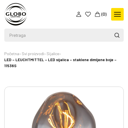
(
0
)
Početna
Svi proizvodi
Sijalice
LED – LEUCHTMITTEL – LED sijalica – staklene dimljene boje –
11536S