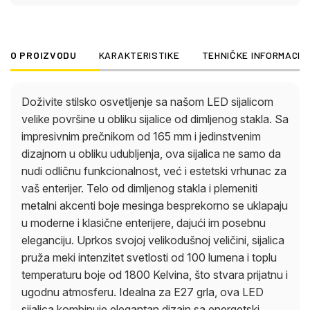
prijatnu i ugodnu atmosferu. Idealna za E27 grla,
ova LED sijalica kombinuje elegantan dizajn sa
energetski efikasnom tehnologijom kako bi stvorila
O PROIZVODU
KARAKTERISTIKE
TEHNIČKE INFORMACIJ
stilski ambijent osvetljenja u vašem domu.
Doživite stilsko osvetljenje sa našom LED sijalicom
velike površine u obliku sijalice od dimljenog stakla. Sa
impresivnim prečnikom od 165 mm i jedinstvenim
dizajnom u obliku udubljenja, ova sijalica ne samo da
nudi odličnu funkcionalnost, već i estetski vrhunac za
vaš enterijer. Telo od dimljenog stakla i plemeniti
metalni akcenti boje mesinga besprekorno se uklapaju
u moderne i klasične enterijere, dajući im posebnu
eleganciju. Uprkos svojoj velikodušnoj veličini, sijalica
pruža meki intenzitet svetlosti od 100 lumena i toplu
temperaturu boje od 1800 Kelvina, što stvara prijatnu i
ugodnu atmosferu. Idealna za E27 grla, ova LED
sijalica kombinuje elegantan dizajn sa energetski