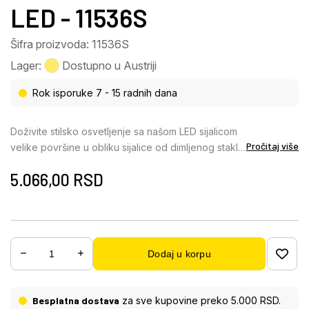
LED - 11536S
Šifra proizvoda: 11536S
Lager:
Dostupno u Austriji
Rok isporuke 7 - 15 radnih dana
Doživite stilsko osvetljenje sa našom LED sijalicom
Pročitaj više
velike površine u obliku sijalice od dimljenog stakla.
Sa impresivnim prečnikom od 165 mm i jedinstvenim
5.066,00
RSD
dizajnom u obliku udubljenja, ova sijalica ne samo
da nudi odličnu funkcionalnost, već i estetski
vrhunac za vaš enterijer. Telo od dimljenog stakla i
plemeniti metalni akcenti boje mesinga
besprekorno se uklapaju u moderne i klasične
Dodaj u korpu
enterijere, dajući im posebnu eleganciju. Uprkos
svojoj velikodušnoj veličini, sijalica pruža meki
intenzitet svetlosti od 100 lumena i toplu
Besplatna dostava
za sve kupovine preko 5.000 RSD.
temperaturu boje od 1800 Kelvina, što stvara