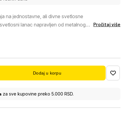
ja na jednostavne, ali divne svetlosne
Pročitaj više
 svetlosni lanac napravljen od metalnog
o 50 sijalica je pričvršćeno na dužinu od
oplo belo svetlo. Moguće je uključiti i
anac pomoću prekidača.
Dodaj u korpu
a
za sve kupovine preko 5.000 RSD.