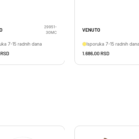
29951-
O
VENUTO
30MC
uka 7-15 radnih dana
Isporuka 7-15 radnih dan
0
RSD
1.686,00
RSD