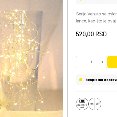
Serija Venuto se oslan
lance, kao što je ovaj
srebrnog bakra. Ukupn
520,00
RSD
520 cm, koje pružaju t
isključiti svetlosni l
Besplatna dostav