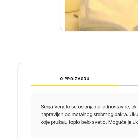
O PROIZVODU
Serija Venuto se oslanja na jednostavne, ali 
napravljen od metalnog srebrnog bakra. Ukup
koje pružaju toplo belo svetlo. Moguće je uklj