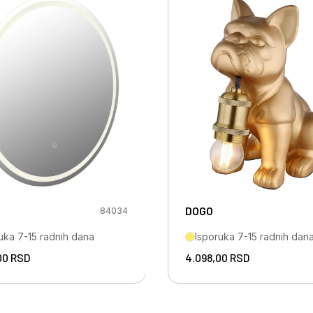
DOGO
84034
uka 7-15 radnih dana
Isporuka 7-15 radnih dan
,00
RSD
4.098,00
RSD