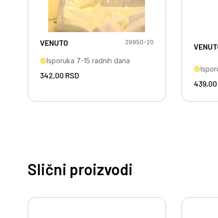
VENUTO
29950-20
VENUT
Isporuka 7-15 radnih dana
Ispor
342,00
RSD
439,0
Slični proizvodi