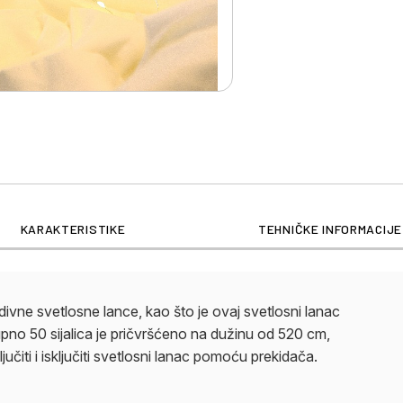
KARAKTERISTIKE
TEHNIČKE INFORMACIJE
divne svetlosne lance, kao što je ovaj svetlosni lanac
no 50 sijalica je pričvršćeno na dužinu od 520 cm,
učiti i isključiti svetlosni lanac pomoću prekidača.