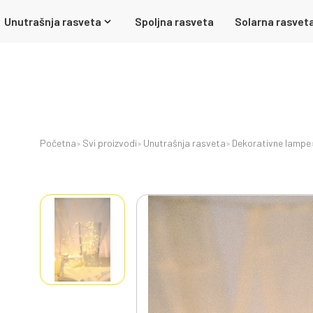
Unutrašnja rasveta
Spoljna rasveta
Solarna rasvet
Početna
Svi proizvodi
Unutrašnja rasveta
Dekorativne lampe