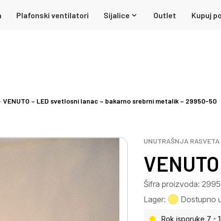
a
Plafonski ventilatori
Sijalice
Outlet
Kupuj po
VENUTO – LED svetlosni lanac – bakarno srebrni metalik – 29950-50
UNUTRAŠNJA RASVETA
VENUTO 
Šifra proizvoda: 299
Lager:
Dostupno u 
Rok isporuke 7 - 