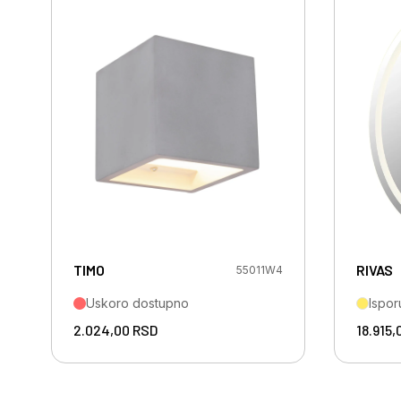
TIMO
RIVAS
55011W4
Uskoro dostupno
Ispor
2.024,00
RSD
18.915