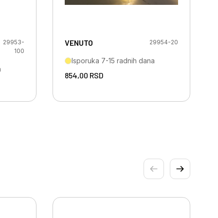
VENUTO
29953-
29954-20
100
Isporuka 7-15 radnih dana
a
854,00
RSD