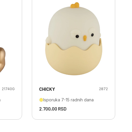
CHICKY
21740G
2872
a
Isporuka 7-15 radnih dana
2.700,00
RSD