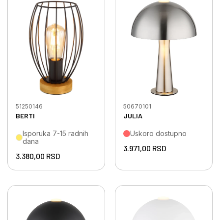
51250146
50670101
BERTI
JULIA
Isporuka 7-15 radnih
Uskoro dostupno
dana
3.971,00
RSD
3.380,00
RSD