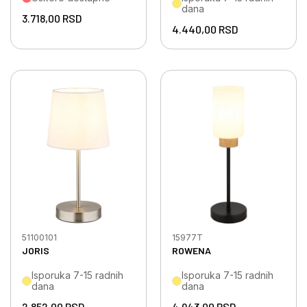
dana
3.718,00
RSD
4.440,00
RSD
51100101
15977T
JORIS
ROWENA
Isporuka 7-15 radnih
Isporuka 7-15 radnih
dana
dana
2.852,00
RSD
4.943,00
RSD