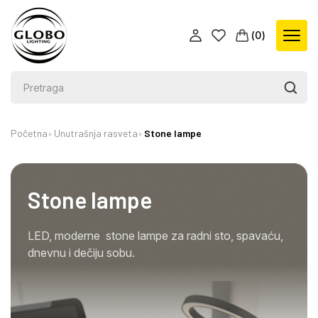
(
0
)
Početna
Unutrašnja rasveta
Stone lampe
Stone lampe
LED, moderne stone lampe za radni sto, spavaću,
dnevnu i dečiju sobu.