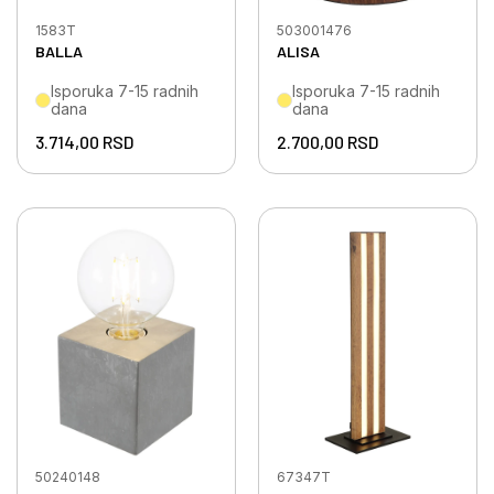
1583T
503001476
BALLA
ALISA
Isporuka 7-15 radnih
Isporuka 7-15 radnih
dana
dana
3.714,00
RSD
2.700,00
RSD
50240148
67347T