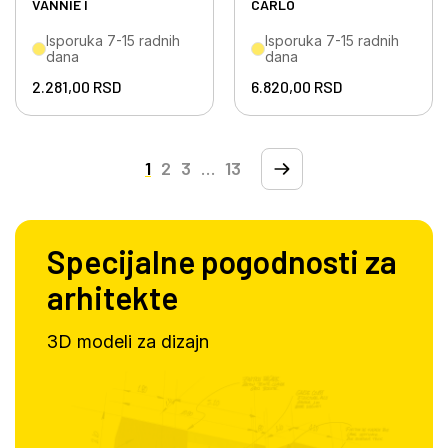
VANNIE I
CARLO
Isporuka 7-15 radnih
Isporuka 7-15 radnih
dana
dana
2.281,00
RSD
6.820,00
RSD
1
2
3
…
13
Specijalne pogodnosti za
arhitekte
3D modeli za dizajn