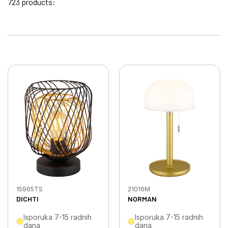
723 products:
15965TS
21016M
DICHTI
NORMAN
Isporuka 7-15 radnih
Isporuka 7-15 radnih
dana
dana