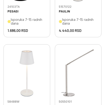
24103TA
51570122
PEGASI
PAULIN
Isporuka 7-15 radnih
Isporuka 7-15 radnih
dana
dana
1.686,00
RSD
4.440,00
RSD
58488W
50550101