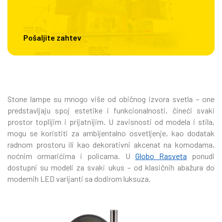
Pošaljite zahtev
Stone lampe su mnogo više od običnog izvora svetla – one
predstavljaju spoj estetike i funkcionalnosti, čineći svaki
prostor toplijim i prijatnijim. U zavisnosti od modela i stila,
mogu se koristiti za ambijentalno osvetljenje, kao dodatak
radnom prostoru ili kao dekorativni akcenat na komodama,
noćnim ormarićima i policama. U
Globo Rasveta
ponudi
dostupni su modeli za svaki ukus – od klasičnih abažura do
modernih LED varijanti sa dodirom luksuza.