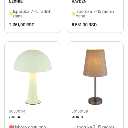
LEONIE
HAYDEN
Isporuka 7-15 radnih
Isporuka 7-15 radnih
dana
dana
2.361,00
RSD
8.551,00
RSD
50670114
50100108
JULIA
JORIS
Uskoro dostupno
Isporuka 7-15 radnih