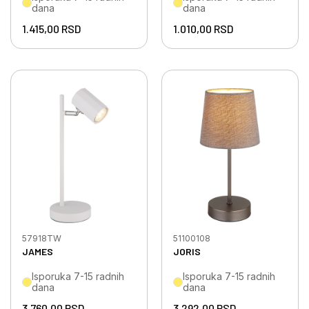
dana
dana
1.415,00
RSD
1.010,00
RSD
57918TW
51100108
JAMES
JORIS
Isporuka 7-15 radnih
Isporuka 7-15 radnih
dana
dana
3.760,00
RSD
3.292,00
RSD