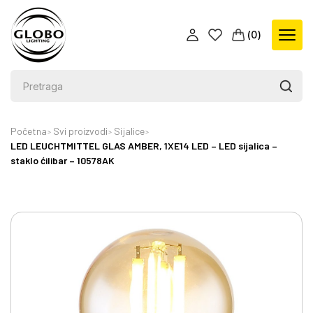
(
0
)
Početna
Svi proizvodi
Sijalice
LED LEUCHTMITTEL GLAS AMBER, 1XE14 LED – LED sijalica –
staklo ćilibar – 10578AK