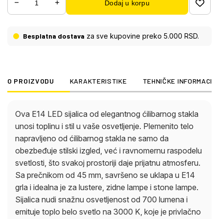
Dodaj u korpu
snažnu osvetljenost od 700 lumena i emituje toplo
belo svetlo na 3000 K, koje je privlačno i udobno.
Ova kombinacija visokog kvaliteta svetlosti i
Besplatna dostava
za sve kupovine preko 5.000 RSD.
energetske efikasnosti obezbeđuje održivo
rešenje za osvetljenje koje je i funkcionalno i
estetski prijatno. Savršeno za dnevne prostore,
trpezarije i druge prostore kojima je potrebno
O PROIZVODU
KARAKTERISTIKE
TEHNIČKE INFORMACIJ
elegantno i snažno osvetljenje.
Ova E14 LED sijalica od elegantnog ćilibarnog stakla
unosi toplinu i stil u vaše osvetljenje. Plemenito telo
napravljeno od ćilibarnog stakla ne samo da
obezbeđuje stilski izgled, već i ravnomernu raspodelu
svetlosti, što svakoj prostoriji daje prijatnu atmosferu.
Sa prečnikom od 45 mm, savršeno se uklapa u E14
grla i idealna je za lustere, zidne lampe i stone lampe.
Sijalica nudi snažnu osvetljenost od 700 lumena i
emituje toplo belo svetlo na 3000 K, koje je privlačno