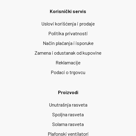
Korisnički servis
Uslovi korišćenja i prodaje
Politika privatnosti
Način plaćanja i isporuke
Zamena i odustanak od kupovine
Reklamacije
Podaci o trgovcu
Proizvodi
Unutrašnja rasveta
Spoljna rasveta
Solarna rasveta
Plafonski ventilatori