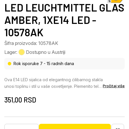
LED LEUCHTMITTEL GLAS
AMBER, 1XE14 LED -
10578AK
Šifra proizvoda: 10578AK
Lager:
Dostupno u Austriji
Rok isporuke 7 - 15 radnih dana
Ova E14 LED sijalica od elegantnog ćilibarnog stakla
Pročitaj više
unosi toplinu i stil u vaše osvetljenje. Plemenito telo
napravljeno od ćilibarnog stakla ne samo da
351,00
RSD
obezbeđuje stilski izgled, već i ravnomernu
raspodelu svetlosti, što svakoj prostoriji daje
prijatnu atmosferu. Sa prečnikom od 45 mm,
savršeno se uklapa u E14 grla i idealna je za
lustere, zidne lampe i stone lampe. Sijalica nudi