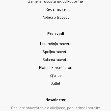
Zamena i odustanak od kupovine
Reklamacije
Podaci o trgovcu
Proizvodi
Unutrašnja rasveta
Spoljna rasveta
Solarna rasveta
Plafonski ventilatori
Sijalice
Outlet
Newsletter
Dobijate obaveštenja o akcijama, popustima i ostalim