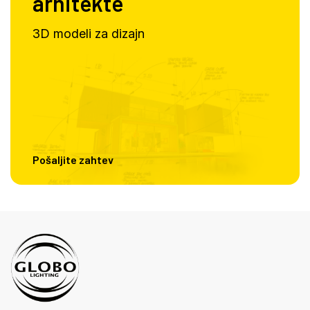
arhitekte
3D modeli za dizajn
Pošaljite zahtev