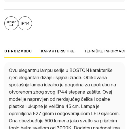
upotpuniti sliku.
O PROIZVODU
KARAKTERISTIKE
TEHNIČKE INFORMACIJ
Ovu elegantnu lampu serije u BOSTON karakteriše
njen elegantan dizajn i sjajna izrada. Oblikovana
spoljašnja lampa idealno je pogodna za upotrebu na
otvorenom zbog svog IP44 stepena zaštite. Ovaj
model je napravljen od nerđajućeg čelika i opalne
plastike i ukupne je veličine 45 cm. Lampa je
opremljena E27 grlom i odgovarajućom LED sijalicom.
Ona obezbeđuje 500 lumena jako svetlo sa prijatnim
toplo belim svetlom od 3000K. Dodatnu prednost ima