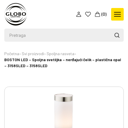
(
0
)
Početna
Svi proizvodi
Spoljna rasveta
BOSTON LED – Spoljna svetiljka – nerđajući čelik – plastična opal
– 3158SLED – 3158SLED