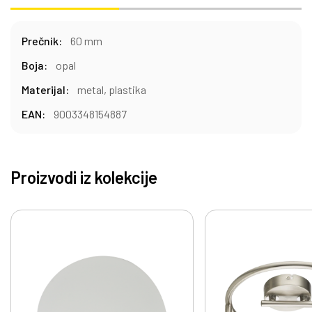
Prečnik:
60 mm
Boja:
opal
Materijal:
metal, plastika
EAN:
9003348154887
Proizvodi iz kolekcije