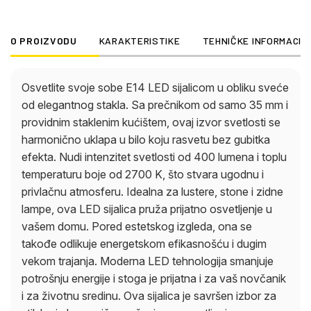
životnu sredinu. Ova sijalica je savršen izbor za
stilsko i ekonomično rešenje za osvetljenje.
O PROIZVODU
KARAKTERISTIKE
TEHNIČKE INFORMACIJ
Osvetlite svoje sobe E14 LED sijalicom u obliku sveće
od elegantnog stakla. Sa prečnikom od samo 35 mm i
providnim staklenim kućištem, ovaj izvor svetlosti se
harmonično uklapa u bilo koju rasvetu bez gubitka
efekta. Nudi intenzitet svetlosti od 400 lumena i toplu
temperaturu boje od 2700 K, što stvara ugodnu i
privlačnu atmosferu. Idealna za lustere, stone i zidne
lampe, ova LED sijalica pruža prijatno osvetljenje u
vašem domu. Pored estetskog izgleda, ona se
takođe odlikuje energetskom efikasnošću i dugim
vekom trajanja. Moderna LED tehnologija smanjuje
potrošnju energije i stoga je prijatna i za vaš novčanik
i za životnu sredinu. Ova sijalica je savršen izbor za