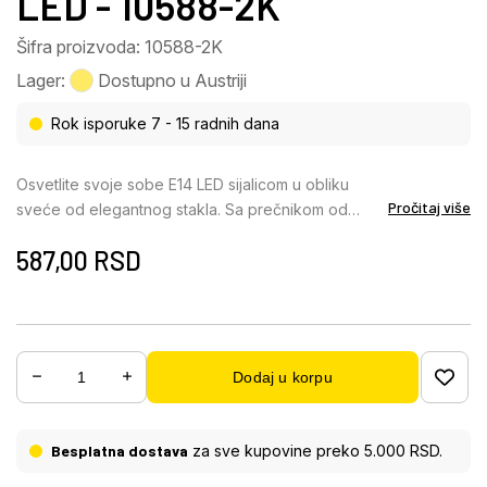
LED - 10588-2K
Šifra proizvoda: 10588-2K
Lager:
Dostupno u Austriji
Rok isporuke 7 - 15 radnih dana
Osvetlite svoje sobe E14 LED sijalicom u obliku
Pročitaj više
sveće od elegantnog stakla. Sa prečnikom od
samo 35 mm i providnim staklenim kućištem, ovaj
587,00
RSD
izvor svetlosti se harmonično uklapa u bilo koju
rasvetu bez gubitka efekta. Nudi intenzitet svetlosti
od 400 lumena i toplu temperaturu boje od 2700 K,
što stvara ugodnu i privlačnu atmosferu. Idealna za
lustere, stone i zidne lampe, ova LED sijalica pruža
Dodaj u korpu
prijatno osvetljenje u vašem domu. Pored
estetskog izgleda, ona se takođe odlikuje
energetskom efikasnošću i dugim vekom trajanja.
Besplatna dostava
za sve kupovine preko 5.000 RSD.
Moderna LED tehnologija smanjuje potrošnju
energije i stoga je prijatna i za vaš novčanik i za