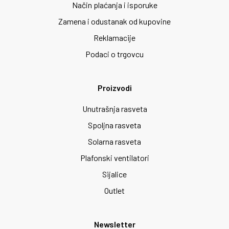
Način plaćanja i isporuke
Zamena i odustanak od kupovine
Reklamacije
Podaci o trgovcu
Proizvodi
Unutrašnja rasveta
Spoljna rasveta
Solarna rasveta
Plafonski ventilatori
Sijalice
Outlet
Newsletter