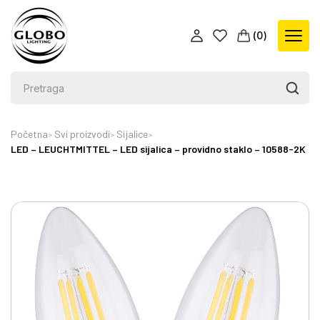
(
0
)
Početna
Svi proizvodi
Sijalice
LED – LEUCHTMITTEL – LED sijalica – providno staklo – 10588-2K