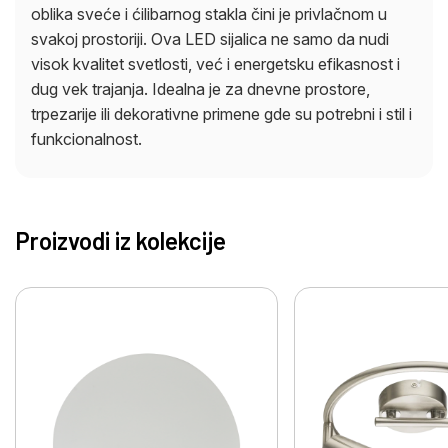
oblika sveće i ćilibarnog stakla čini je privlačnom u
svakoj prostoriji. Ova LED sijalica ne samo da nudi
visok kvalitet svetlosti, već i energetsku efikasnost i
dug vek trajanja. Idealna je za dnevne prostore,
trpezarije ili dekorativne primene gde su potrebni i stil i
funkcionalnost.
Proizvodi iz kolekcije