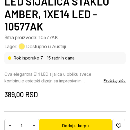
LED SIJALICA STAKLO
AMBER, 1XE14 LED -
10577AK
Šifra proizvoda: 10577AK
Lager:
Dostupno u Austriji
Rok isporuke 7 - 15 radnih dana
Ova elegantna E14 LED sijalica u obliku sveće
Pročitaj više
kombinuje estetski dizajn sa impresivnim
performansama. Telo napravljeno od
389,00
RSD
visokokvalitetnog stakla ćilibarne boje dodaje
dašak luksuza svakoj lampi i stvara toplu, prijatnu
atmosferu. Sa prečnikom od samo 35 mm, idealno
se uklapa u manje rasvetne elemente i lustere.
Sijalica nudi osvetljenost od 700 lumena i emituje
Dodaj u korpu
prijatno toplo belo svetlo sa temperaturom boje od