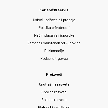
Korisnički servis
Uslovi korišćenja i prodaje
Politika privatnosti
Način plaćanja i isporuke
Zamena i odustanak od kupovine
Reklamacije
Podaci o trgovcu
Proizvodi
Unutrašnja rasveta
Spoljna rasveta
Solarna rasveta
Plafonski ventilatori