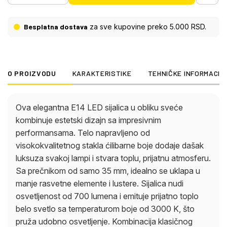
3000 K, što pruža udobno osvetljenje. Kombinacija
klasičnog oblika sveće i ćilibarnog stakla čini je
Besplatna dostava
za sve kupovine preko 5.000 RSD.
privlačnom u svakoj prostoriji. Ova LED sijalica ne
samo da nudi visok kvalitet svetlosti, već i
energetsku efikasnost i dug vek trajanja. Idealna je
za dnevne prostore, trpezarije ili dekorativne
O PROIZVODU
KARAKTERISTIKE
TEHNIČKE INFORMACIJ
primene gde su potrebni i stil i funkcionalnost.
Ova elegantna E14 LED sijalica u obliku sveće
kombinuje estetski dizajn sa impresivnim
performansama. Telo napravljeno od
visokokvalitetnog stakla ćilibarne boje dodaje dašak
luksuza svakoj lampi i stvara toplu, prijatnu atmosferu.
Sa prečnikom od samo 35 mm, idealno se uklapa u
manje rasvetne elemente i lustere. Sijalica nudi
osvetljenost od 700 lumena i emituje prijatno toplo
belo svetlo sa temperaturom boje od 3000 K, što
pruža udobno osvetljenje. Kombinacija klasičnog