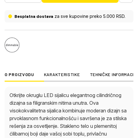
svetla, tako da možete podesiti osvetljenost po
svojoj želji. Svetlosni izlaz od 280 lumena na
Besplatna dostava
za sve kupovine preko 5.000 RSD.
temperaturi boje od 2700 Kelvina pruža meko,
prijatno svetlo koje svaku prostoriju pretvara u
oazu blagostanja. Grlo E27 omogućava
jednostavnu instalaciju i kompatibilnost sa
uobičajenim grlima za sijalice. Uživajte u
harmoničnoj kombinaciji estetike i funkcionalnosti
sa ovom modernom LED sijalicom.
O PROIZVODU
KARAKTERISTIKE
TEHNIČKE INFORMACIJ
Otkrijte okruglu LED sijalicu elegantnog cilindričnog
dizajna sa filigranskim nitima unutra. Ova
visokokvalitetna sijalica kombinuje moderan dizajn sa
prvoklasnom funkcionalnošću i savršena je za stilska
rešenja za osvetljenje. Stakleno telo u plemenitoj
ćilibarnoj boji daje vašoj sobi toplu, privlačnu