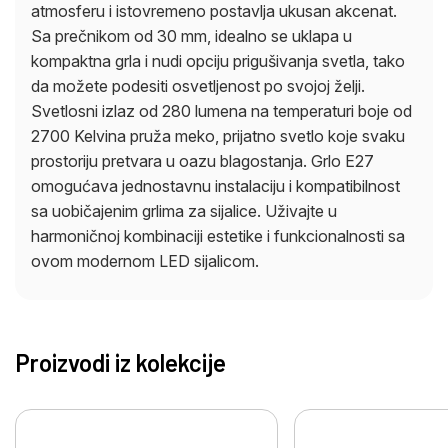
atmosferu i istovremeno postavlja ukusan akcenat.
Sa prečnikom od 30 mm, idealno se uklapa u
kompaktna grla i nudi opciju prigušivanja svetla, tako
da možete podesiti osvetljenost po svojoj želji.
Svetlosni izlaz od 280 lumena na temperaturi boje od
2700 Kelvina pruža meko, prijatno svetlo koje svaku
prostoriju pretvara u oazu blagostanja. Grlo E27
omogućava jednostavnu instalaciju i kompatibilnost
sa uobičajenim grlima za sijalice. Uživajte u
harmoničnoj kombinaciji estetike i funkcionalnosti sa
ovom modernom LED sijalicom.
Proizvodi iz kolekcije