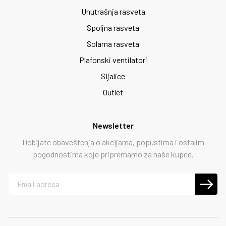
Unutrašnja rasveta
Spoljna rasveta
Solarna rasveta
Plafonski ventilatori
Sijalice
Outlet
Newsletter
Dobijate obaveštenja o akcijama, popustima i ostalim
pogodnostima koje pripremamo za naše kupce.