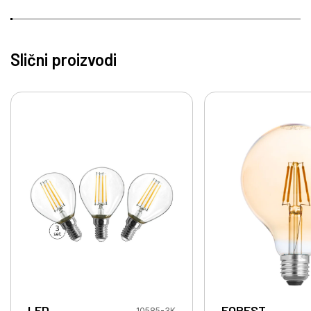
Slični proizvodi
LED
FOREST
10585-3K