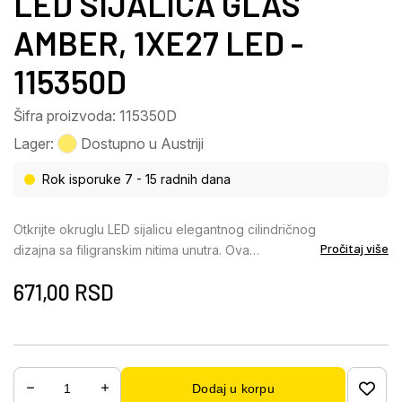
LED SIJALICA GLAS
AMBER, 1XE27 LED -
115350D
Šifra proizvoda: 115350D
Lager:
Dostupno u Austriji
Rok isporuke 7 - 15 radnih dana
Otkrijte okruglu LED sijalicu elegantnog cilindričnog
Pročitaj više
dizajna sa filigranskim nitima unutra. Ova
visokokvalitetna sijalica kombinuje moderan dizajn
671,00
RSD
sa prvoklasnom funkcionalnošću i savršena je za
stilska rešenja za osvetljenje. Stakleno telo u
plemenitoj ćilibarnoj boji daje vašoj sobi toplu,
privlačnu atmosferu i istovremeno postavlja ukusan
akcenat. Sa prečnikom od 30 mm, idealno se
Dodaj u korpu
uklapa u kompaktna grla i nudi opciju prigušivanja