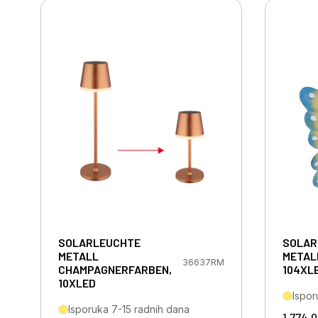
SOLARLEUCHTE
SOLAR
METALL
METAL
36637RM
CHAMPAGNERFARBEN,
104XL
10XLED
Ispor
Isporuka 7-15 radnih dana
1.774,