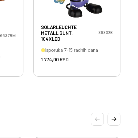
SOLARLEUCHTE
METALL BUNT,
36332B
6637RM
104XLED
Isporuka 7-15 radnih dana
a
1.774,00
RSD