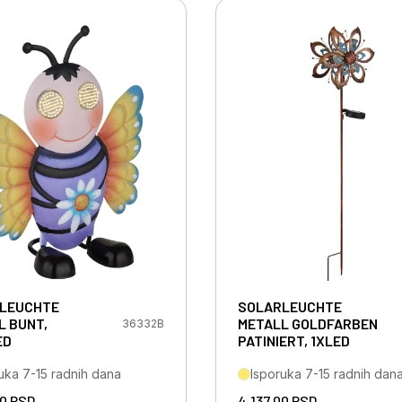
LEUCHTE
SOLARLEUCHTE
L BUNT,
METALL GOLDFARBEN
36332B
ED
PATINIERT, 1XLED
uka 7-15 radnih dana
Isporuka 7-15 radnih dan
00
RSD
4.137,00
RSD