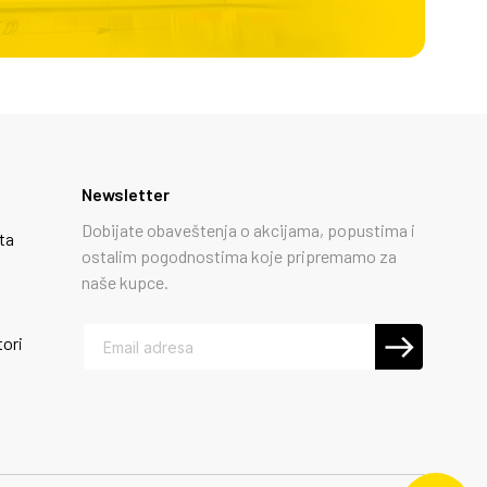
Newsletter
Dobijate obaveštenja o akcijama, popustima i
ta
ostalim pogodnostima koje pripremamo za
naše kupce.
tori