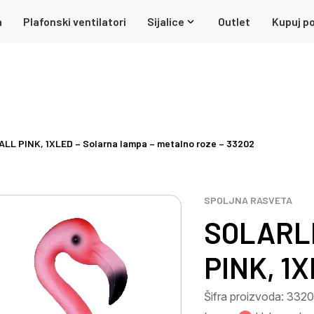
a
Plafonski ventilatori
Sijalice
Outlet
Kupuj po
L PINK, 1XLED – Solarna lampa – metalno roze – 33202
SPOLJNA RASVETA
SOLARL
PINK, 1X
Šifra proizvoda: 332