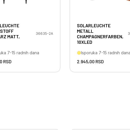
LEUCHTE
SOLARLEUCHTE
STOFF
METALL
36635-2A
3
RZ MATT,
CHAMPAGNERFARBEN,
10XLED
uka 7-15 radnih dana
Isporuka 7-15 radnih dan
00
RSD
2.945,00
RSD