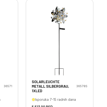
SOLARLEUCHTE
METALL SILBERGRAU,
36571
36578S
1XLED
a
Isporuka 7-15 radnih dana
5.513,00
RSD