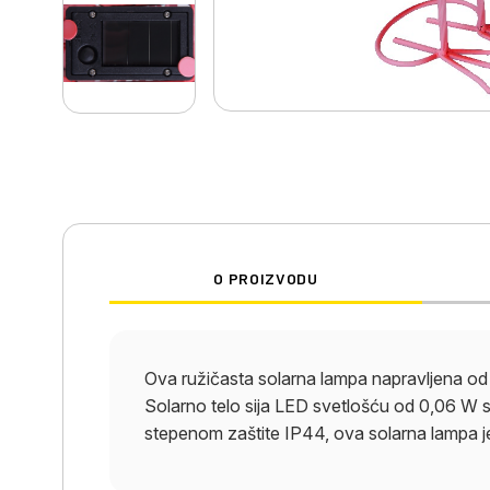
O PROIZVODU
Ova ružičasta solarna lampa napravljena od
Solarno telo sija LED svetlošću od 0,06 W
stepenom zaštite IP44, ova solarna lampa j