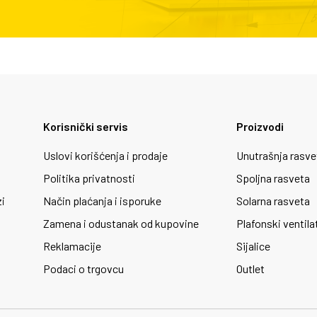
Korisnički servis
Proizvodi
Uslovi korišćenja i prodaje
Unutrašnja rasve
Politika privatnosti
Spoljna rasveta
zi
Način plaćanja i isporuke
Solarna rasveta
Zamena i odustanak od kupovine
Plafonski ventila
Reklamacije
Sijalice
Podaci o trgovcu
Outlet