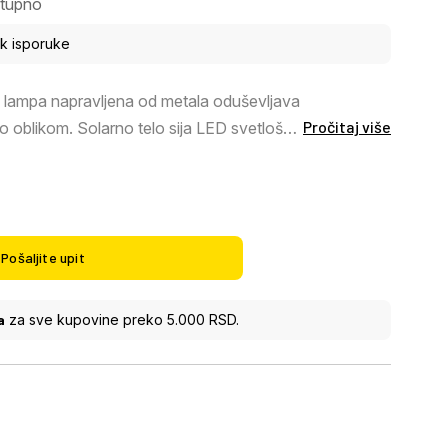
tupno
ok isporuke
a lampa napravljena od metala oduševljava
Pročitaj više
 oblikom. Solarno telo sija LED svetlošću
om, toplom belom bojom od 3000K. Sa
, ova solarna lampa je idealna za
om.
Pošaljite upit
a
za sve kupovine preko 5.000 RSD.