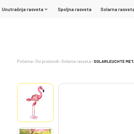
Unutrašnja rasveta
Spoljna rasveta
Solarna rasvet
Početna
Svi proizvodi
Solarna rasveta
SOLARLEUCHTE METAL