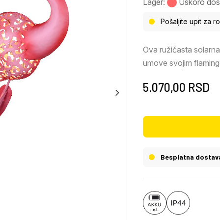
Lager:
Uskoro dos
Pošaljite upit za r
Ova ružičasta solarn
umove svojim flamingo
od 0,06 W sa prijatn
5.070,00
RSD
stepenom zaštite IP44
upotrebu na otvoren
Besplatna dostav