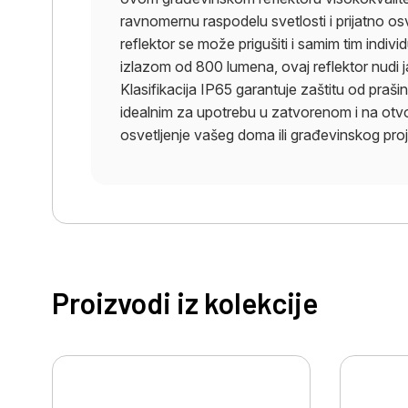
ravnomernu raspodelu svetlosti i prijatno osv
reflektor se može prigušiti i samim tim indiv
izlazom od 800 lumena, ovaj reflektor nudi
Klasifikacija IP65 garantuje zaštitu od praši
idealnim za upotrebu u zatvorenom i na otvor
osvetljenje vašeg doma ili građevinskog proj
Proizvodi iz kolekcije