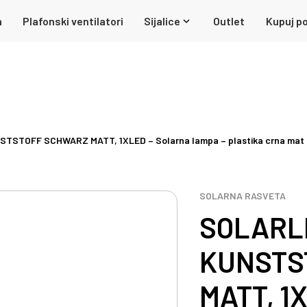
a
Plafonski ventilatori
Sijalice
Outlet
Kupuj po
STOFF SCHWARZ MATT, 1XLED – Solarna lampa – plastika crna mat –
SOLARNA RASVETA
SOLARL
KUNSTS
MATT, 1