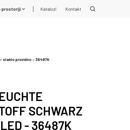
 prostoriji
Katalozi
Kontakt
 staklo providno – 36487K
EUCHTE
TOFF SCHWARZ
XLED - 36487K