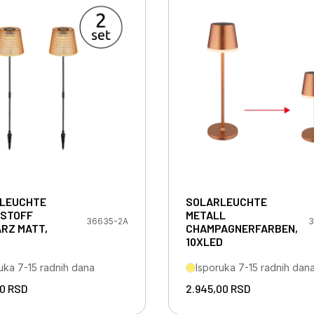
LEUCHTE
SOLARLEUCHTE
STOFF
METALL
36635-2A
3
RZ MATT,
CHAMPAGNERFARBEN,
10XLED
uka 7-15 radnih dana
Isporuka 7-15 radnih dan
00
RSD
2.945,00
RSD