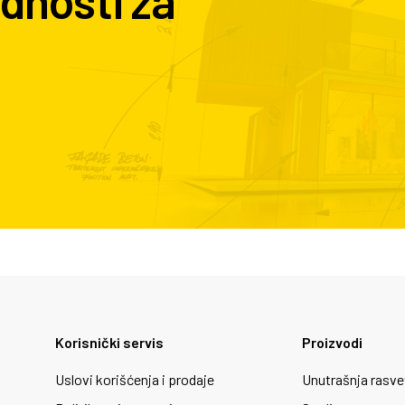
dnosti za
Korisnički servis
Proizvodi
Uslovi korišćenja i prodaje
Unutrašnja rasve