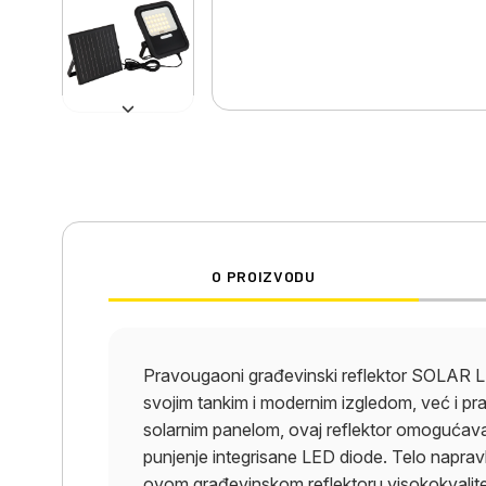
O PROIZVODU
Pravougaoni građevinski reflektor SOLA
svojim tankim i modernim izgledom, već i p
solarnim panelom, ovaj reflektor omogućava 
punjenje integrisane LED diode. Telo napravl
ovom građevinskom reflektoru visokokvalite