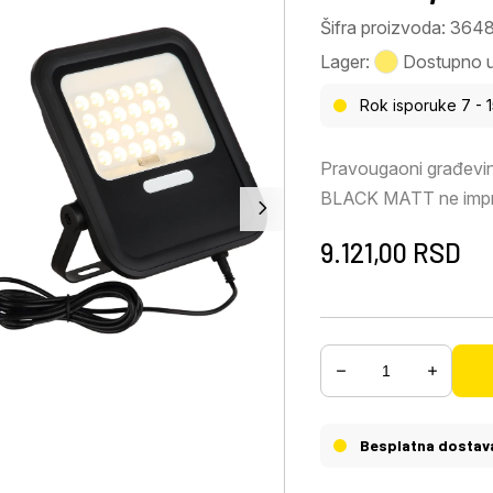
Šifra proizvoda: 364
Lager:
Dostupno u 
Rok isporuke 7 - 
Pravougaoni građevi
BLACK MATT ne impre
izgledom, već i prakt
9.121,00
RSD
odvojenim solarnim p
fleksibilno postavljan
integrisane LED diode
aluminijuma i metala 
visokokvalitetan izgl
ravnomernu raspodelu s
priloženim daljinskim 
Besplatna dostav
prigušiti i samim tim 