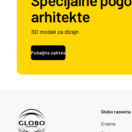
Specijalne pogo
arhitekte
3D modeli za dizajn
Pošaljite zahtev
Globo rasveta
O nama