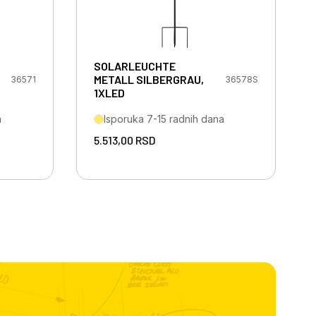
SOLARLEUCHTE
METALL SILBERGRAU,
36571
36578S
1XLED
a
Isporuka 7-15 radnih dana
5.513,00
RSD