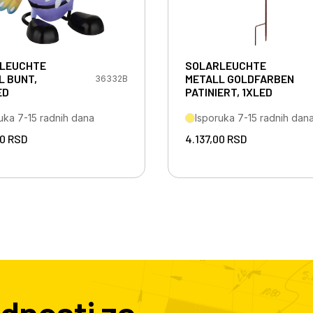
LEUCHTE
SOLARLEUCHTE
L BUNT,
METALL GOLDFARBEN
36332B
ED
PATINIERT, 1XLED
uka 7-15 radnih dana
Isporuka 7-15 radnih dan
00
RSD
4.137,00
RSD