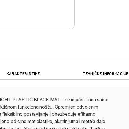
i impresivnim izlazom 
svetlo sa temperaturo
garantuje zaštitu od p
građevinski reflektor 
na otvorenom prostoru.
osvetljenje vašeg dom
građevinski reflektor.
KARAKTERISTIKE
TEHNIČKE INFORMACIJE
R LIGHT PLASTIC BLACK MATT ne impresionira samo
raktičnom funkcionalnošću. Opremljen odvojenim
fleksibilno postavljanje i obezbeđuje efikasno
jeno od crne mat plastike, aluminijuma i metala daje
tan izgled. Abažur od prozirnog stakla obezbeđuje