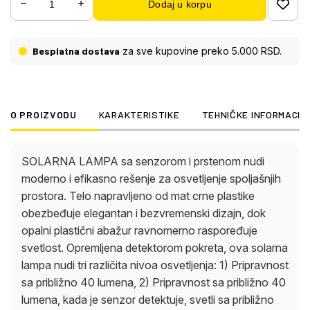
Dodaj u korpu
2) Pripravnost sa približno 40 lumena, kada je
senzor detektuje, svetli sa približno 220 lumena
tokom 25 sekundi, 3) Svetli samo kada senzor
Besplatna dostava
za sve kupovine preko 5.000 RSD.
zabeleži pokret sa približno 330 lumena tokom 25
sekundi. Sa temperaturom boje od 4000 K, pruža
prijatno, neutralno svetlo. Prekidač pod pritiskom
omogućava lako rukovanje. Zahvaljujući IP44 klasi
O PROIZVODU
KARAKTERISTIKE
TEHNIČKE INFORMACIJ
zaštite, lampa je otporna na vremenske uslove i
idealna za spoljašnju upotrebu. Dolazi sa
uključenom LED diodom i nudi ekološki prihvatljivo,
SOLARNA LAMPA sa senzorom i prstenom nudi
solarno rešenje za vaše potrebe osvetljenja.
moderno i efikasno rešenje za osvetljenje spoljašnjih
prostora. Telo napravljeno od mat crne plastike
obezbeđuje elegantan i bezvremenski dizajn, dok
opalni plastični abažur ravnomerno raspoređuje
svetlost. Opremljena detektorom pokreta, ova solarna
lampa nudi tri različita nivoa osvetljenja: 1) Pripravnost
sa približno 40 lumena, 2) Pripravnost sa približno 40
lumena, kada je senzor detektuje, svetli sa približno