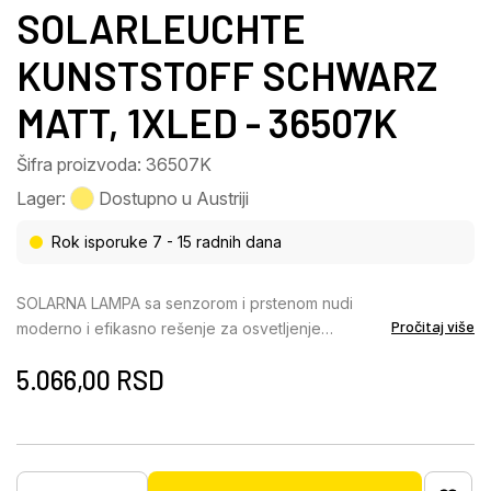
SOLARLEUCHTE
KUNSTSTOFF SCHWARZ
MATT, 1XLED - 36507K
Šifra proizvoda: 36507K
Lager:
Dostupno u Austriji
Rok isporuke 7 - 15 radnih dana
SOLARNA LAMPA sa senzorom i prstenom nudi
Pročitaj više
moderno i efikasno rešenje za osvetljenje
spoljašnjih prostora. Telo napravljeno od mat crne
5.066,00
RSD
plastike obezbeđuje elegantan i bezvremenski
dizajn, dok opalni plastični abažur ravnomerno
raspoređuje svetlost. Opremljena detektorom
pokreta, ova solarna lampa nudi tri različita nivoa
osvetljenja: 1) Pripravnost sa približno 40 lumena,