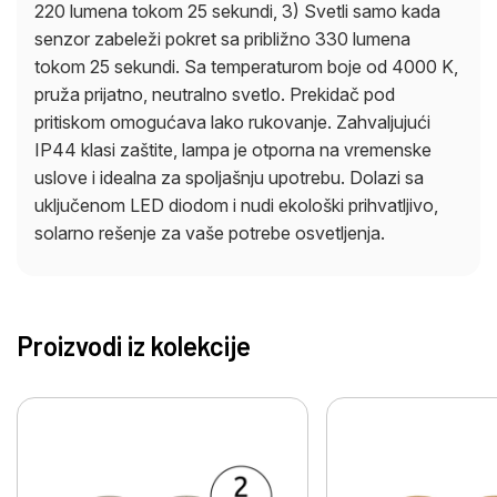
220 lumena tokom 25 sekundi, 3) Svetli samo kada
senzor zabeleži pokret sa približno 330 lumena
tokom 25 sekundi. Sa temperaturom boje od 4000 K,
pruža prijatno, neutralno svetlo. Prekidač pod
pritiskom omogućava lako rukovanje. Zahvaljujući
IP44 klasi zaštite, lampa je otporna na vremenske
uslove i idealna za spoljašnju upotrebu. Dolazi sa
uključenom LED diodom i nudi ekološki prihvatljivo,
solarno rešenje za vaše potrebe osvetljenja.
Proizvodi iz kolekcije