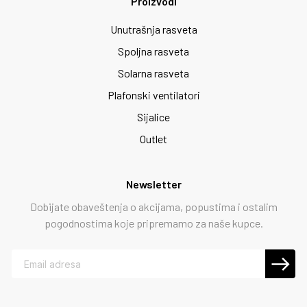
Proizvodi
Unutrašnja rasveta
Spoljna rasveta
Solarna rasveta
Plafonski ventilatori
Sijalice
Outlet
Newsletter
Dobijate obaveštenja o akcijama, popustima i ostalim
pogodnostima koje pripremamo za naše kupce.