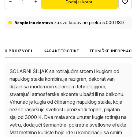
Dodaj u korpu
pokretne svetlosne efekte. Mat metalno kućište
boje rđe u kombinaciji sa crnim metalom i plastikom
obezbeđuje stabilnost i otpornost na vremenske
Besplatna dostava
za sve kupovine preko 5.000 RSD.
uslove, dok klizni prekidač omogućava lako
rukovanje. Sa dimenzijama D: 280 mm, Š: 60 mm,
solarni šiljak je idealan za dekorativno postavljanje
u cvetnim gredicama, saksijama ili duž staza. Sa
O PROIZVODU
KARAKTERISTIKE
TEHNIČKE INFORMACIJ
IP44 zaštitom, otporan je na prskanje vode i
pogodan je za upotrebu na otvorenom. Integrisani
solarni modul skladišti energiju tokom dana,
SOLARNI ŠILjAK sa rotirajućim srcem i kuglom od
omogućavajući LED diodi da se automatski pali
napuklog stakla kombinuje razigran, dekorativan
uveče. Solarni šiljak kombinuje dekorativnu
dizajn sa modernom solarnom tehnologijom,
eleganciju sa energetski efikasnim osvetljenjem.
stvarajući atmosferske akcente u bašti ili na balkonu.
Vrhunac je kugla od ćilibarnog napuklog stakla, koja
nežno raspršuje svetlost i proizvodi topao, prijatan
sjaj od 3000 K. Dva mala srca unutar kugle rotiraju na
vetru, dodajući šarmantne, pokretne svetlosne efekte.
Mat metalno kućište boje rđe u kombinaciji sa crnim