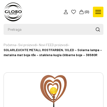
(
0
)
Početna
Svi proizvodi
Novi FEED proizvodi
SOLARLEUCHTE METALL ROSTFARBEN, 1XLED – Solarna lampa –
metalna mat boja rđe – staklena kugla ćilibarne boje – 36580R