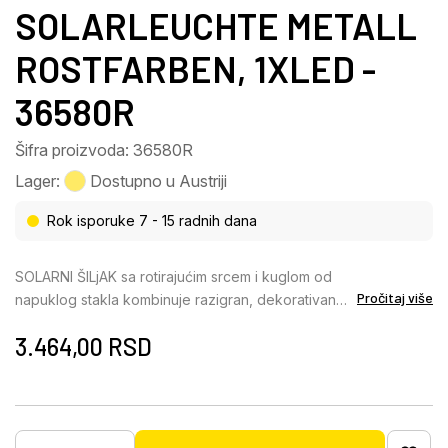
SOLARLEUCHTE METALL
ROSTFARBEN, 1XLED -
36580R
Šifra proizvoda: 36580R
Lager:
Dostupno u Austriji
Rok isporuke 7 - 15 radnih dana
SOLARNI ŠILjAK sa rotirajućim srcem i kuglom od
Pročitaj više
napuklog stakla kombinuje razigran, dekorativan
dizajn sa modernom solarnom tehnologijom,
3.464,00
RSD
stvarajući atmosferske akcente u bašti ili na
balkonu. Vrhunac je kugla od ćilibarnog napuklog
stakla, koja nežno raspršuje svetlost i proizvodi
topao, prijatan sjaj od 3000 K. Dva mala srca unutar
kugle rotiraju na vetru, dodajući šarmantne,