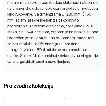
metalom i plastikom obezbeđuje stabilnost i otpornost
na vremenske uslove, dok klizni prekidač omogućava
lako rukovanje. Sa dimenzijama D: 280 mm, Š: 60
mm, solarni šiljak je idealan za dekorativno
postavljanje u cvetnim gredicama, saksijama ili duž
staza. Sa IP44 zaštitom, otporan je na prskanje vode
i pogodan je za upotrebu na otvorenom. Integrisani
solarni modul skladišti energiju tokom dana,
omogućavajući LED diodi da se automatski pali
uveče. Solarni šiljak kombinuje dekorativnu eleganciju
sa energetski efikasnim osvetljenjem.
Proizvodi iz kolekcije