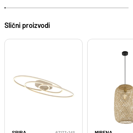
Slični proizvodi
SPIRA
MIRENA
67177-24S