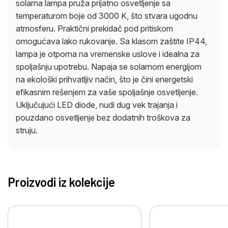
solarna lampa pruža prijatno osvetljenje sa
temperaturom boje od 3000 K, što stvara ugodnu
atmosferu. Praktični prekidač pod pritiskom
omogućava lako rukovanje. Sa klasom zaštite IP44,
lampa je otporna na vremenske uslove i idealna za
spoljašnju upotrebu. Napaja se solarnom energijom
na ekološki prihvatljiv način, što je čini energetski
efikasnim rešenjem za vaše spoljašnje osvetljenje.
Uključujući LED diode, nudi dug vek trajanja i
pouzdano osvetljenje bez dodatnih troškova za
struju.
Proizvodi iz kolekcije