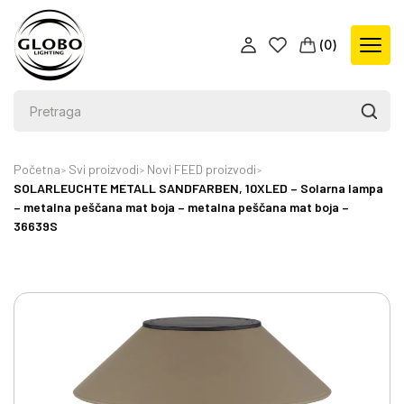
(
0
)
Početna
Svi proizvodi
Novi FEED proizvodi
SOLARLEUCHTE METALL SANDFARBEN, 10XLED – Solarna lampa
– metalna peščana mat boja – metalna peščana mat boja –
36639S