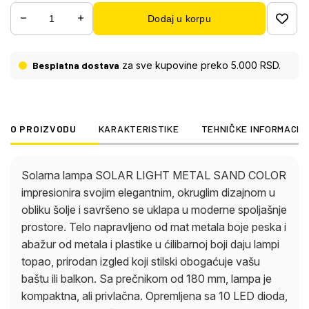
180 mm, lampa je kompaktna, ali privlačna.
Dodaj u korpu
Opremljena sa 10 LED dioda, solarna lampa pruža
prijatno osvetljenje sa temperaturom boje od 3000
K, što stvara ugodnu atmosferu. Praktični prekidač
Besplatna dostava
za sve kupovine preko 5.000 RSD.
pod pritiskom omogućava lako rukovanje. Sa
klasom zaštite IP44, lampa je otporna na
vremenske uslove i idealna za spoljašnju upotrebu.
Napaja se solarnom energijom na ekološki
O PROIZVODU
KARAKTERISTIKE
TEHNIČKE INFORMACIJ
prihvatljiv način, što je čini energetski efikasnim
rešenjem za vaše spoljašnje osvetljenje. Uključujući
LED diode, nudi dug vek trajanja i pouzdano
Solarna lampa SOLAR LIGHT METAL SAND COLOR
osvetljenje bez dodatnih troškova za struju.
impresionira svojim elegantnim, okruglim dizajnom u
obliku šolje i savršeno se uklapa u moderne spoljašnje
prostore. Telo napravljeno od mat metala boje peska i
abažur od metala i plastike u ćilibarnoj boji daju lampi
topao, prirodan izgled koji stilski obogaćuje vašu
baštu ili balkon. Sa prečnikom od 180 mm, lampa je
kompaktna, ali privlačna. Opremljena sa 10 LED dioda,