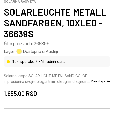
SOLARNA RASVETA
SOLARLEUCHTE METALL
SANDFARBEN, 10XLED -
36639S
Šifra proizvoda: 36639S
Lager:
Dostupno u Austriji
Rok isporuke 7 - 15 radnih dana
Solarna lampa SOLAR LIGHT METAL SAND COLOR
Pročitaj više
impresionira svojim elegantnim, okruglim dizajnom u
obliku šolje i savršeno se uklapa u moderne
1.855,00
RSD
spoljašnje prostore. Telo napravljeno od mat metala
boje peska i abažur od metala i plastike u ćilibarnoj
boji daju lampi topao, prirodan izgled koji stilski
obogaćuje vašu baštu ili balkon. Sa prečnikom od