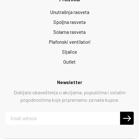
Unutrašnja rasveta
Spoljna rasveta
Solarna rasveta
Plafonski ventilatori
Sijalice
Outlet
Newsletter
Dobijate obaveštenja o akcijama, popustima i ostalim
pogodnostima koje pripremamo za naše kupce.