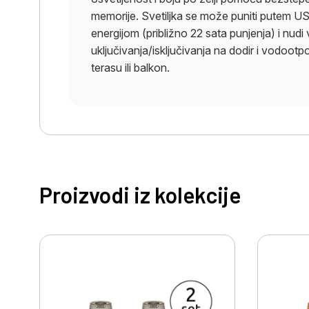
memorije. Svetiljka se može puniti putem US
energijom (približno 22 sata punjenja) i nudi
uključivanja/isključivanja na dodir i vodootp
terasu ili balkon.
Proizvodi iz kolekcije