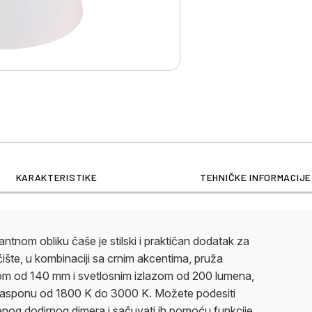
funkcija uključivanja/
zaštita čine ovu svetil
KARAKTERISTIKE
TEHNIČKE INFORMACIJE
gantnom obliku čaše je stilski i praktičan dodatak za
ćište, u kombinaciji sa crnim akcentima, pruža
kom od 140 mm i svetlosnim izlazom od 200 lumena,
e u rasponu od 1800 K do 3000 K. Možete podesiti
enog dodirnog dimera i sačuvati ih pomoću funkcije