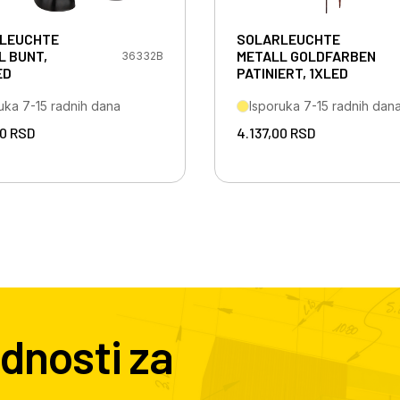
LEUCHTE
SOLARLEUCHTE
L BUNT,
METALL GOLDFARBEN
36332B
ED
PATINIERT, 1XLED
uka 7-15 radnih dana
Isporuka 7-15 radnih dan
00
RSD
4.137,00
RSD
dnosti za