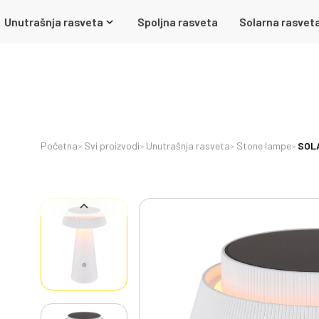
Unutrašnja rasveta
Spoljna rasveta
Solarna rasvet
Početna
Svi proizvodi
Unutrašnja rasveta
Stone lampe
SOLA