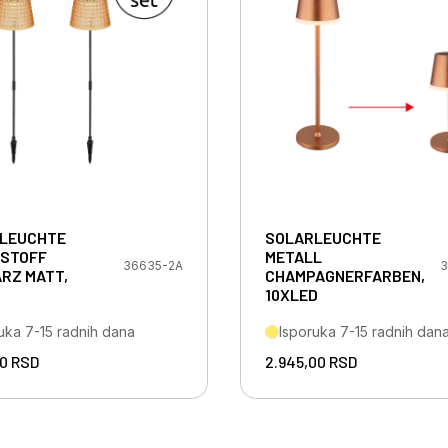
LEUCHTE
SOLARLEUCHTE
STOFF
METALL
36635-2A
3
RZ MATT,
CHAMPAGNERFARBEN,
10XLED
uka 7-15 radnih dana
Isporuka 7-15 radnih dan
00
RSD
2.945,00
RSD