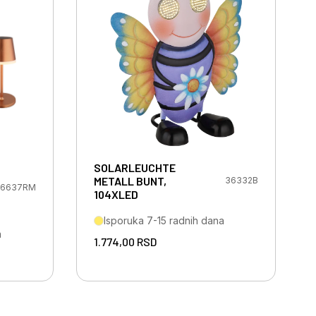
SOLARLEUCHTE
METALL BUNT,
36332B
6637RM
104XLED
Isporuka 7-15 radnih dana
a
1.774,00
RSD