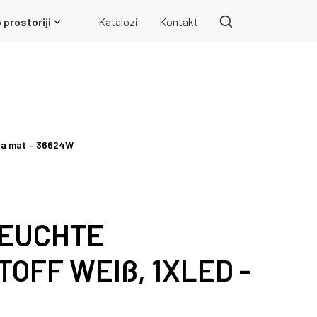
 prostoriji
Katalozi
Kontakt
la mat – 36624W
EUCHTE
OFF WEIß, 1XLED -