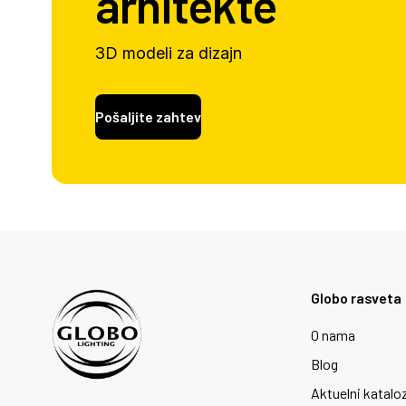
arhitekte
3D modeli za dizajn
Pošaljite zahtev
Globo rasveta
O nama
Blog
Aktuelni katalo