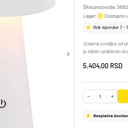
Šifra proizvoda: 36
Lager:
Dostupno u 
Rok isporuke 7 - 
Solarna svetiljka od p
je stilski i praktičan 
plastično kućište, u k
5.404,00
RSD
modernu i nenametljiv
svetlosnim izlazom od
prilagodljivo osvetlj
Možete podesiti osvet
bezstepenog dodirnog
memorije. Svetiljka s
sata punjenja), kao i 
Besplatna dostav
punjenja) i nudi vreme