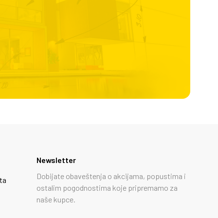
Newsletter
Dobijate obaveštenja o akcijama, popustima i
ta
ostalim pogodnostima koje pripremamo za
naše kupce.