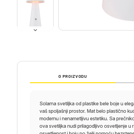
O PROIZVODU
Solarna svetiljka od plastike bele boje u ele
vaš spoljašnji prostor. Mat belo plastično ku
modernu i nenametljivu estetiku. Sa prečni
ova svetiljka nudi prilagodljivo osvetljenj
osvetljenost i boju po želji pomoću bezstep