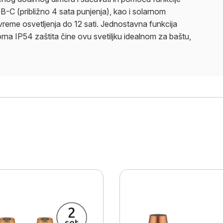
B-C (približno 4 sata punjenja), kao i solarnom
 vreme osvetljenja do 12 sati. Jednostavna funkcija
orna IP54 zaštita čine ovu svetiljku idealnom za baštu,