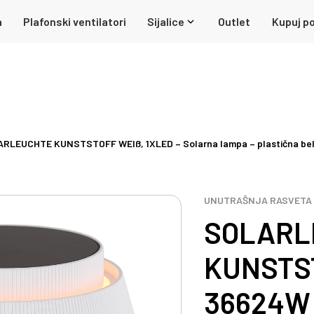
a
Plafonski ventilatori
Sijalice
Outlet
Kupuj po
RLEUCHTE KUNSTSTOFF WEIß, 1XLED – Solarna lampa – plastična be
UNUTRAŠNJA RASVETA
SOLARL
KUNSTST
36624W