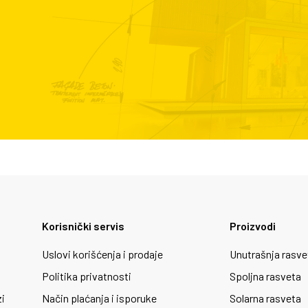
Korisnički servis
Proizvodi
Uslovi korišćenja i prodaje
Unutrašnja rasve
Politika privatnosti
Spoljna rasveta
zi
Način plaćanja i isporuke
Solarna rasveta