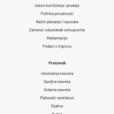
Uslovi korišćenja i prodaje
Politika privatnosti
Način plaćanja i isporuke
Zamena i odustanak od kupovine
Reklamacije
Podaci o trgovcu
Proizvodi
Unutrašnja rasveta
Spoljna rasveta
Solarna rasveta
Plafonski ventilatori
Sijalice
Outlet