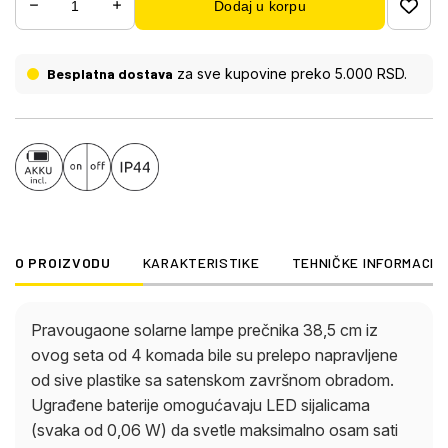
Dodaj u korpu
Besplatna dostava
za sve kupovine preko 5.000 RSD.
O PROIZVODU
KARAKTERISTIKE
TEHNIČKE INFORMACIJ
Pravougaone solarne lampe prečnika 38,5 cm iz
ovog seta od 4 komada bile su prelepo napravljene
od sive plastike sa satenskom završnom obradom.
Ugrađene baterije omogućavaju LED sijalicama
(svaka od 0,06 W) da svetle maksimalno osam sati