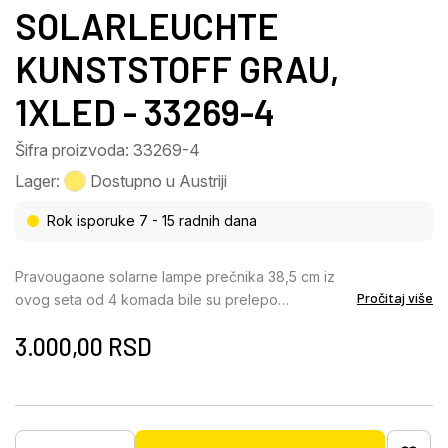
SOLARLEUCHTE
KUNSTSTOFF GRAU,
1XLED - 33269-4
Šifra proizvoda: 33269-4
Lager:
Dostupno u Austriji
Rok isporuke 7 - 15 radnih dana
Pravougaone solarne lampe prečnika 38,5 cm iz
Pročitaj više
ovog seta od 4 komada bile su prelepo
napravljene od sive plastike sa satenskom
3.000,00
RSD
završnom obradom. Ugrađene baterije
omogućavaju LED sijalicama (svaka od 0,06 W) da
svetle maksimalno osam sati prijatnom toplom
belom svetlošću. Sa stepenom zaštite IP44,
apsolutno su pogodne za upotrebu na otvorenom.