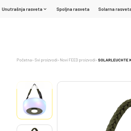
Unutrašnja rasveta
Spoljna rasveta
Solarna rasvet
Početna
Svi proizvodi
Novi FEED proizvodi
SOLARLEUCHTE KUN