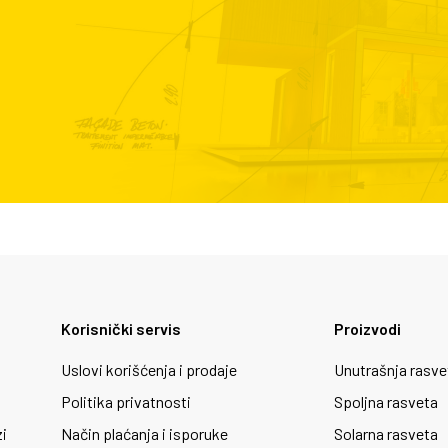
Korisnički servis
Proizvodi
Uslovi korišćenja i prodaje
Unutrašnja rasve
Politika privatnosti
Spoljna rasveta
zi
Način plaćanja i isporuke
Solarna rasveta