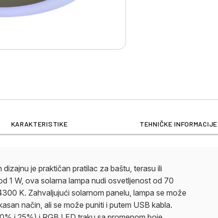
nošenje olakšava trans
od vode i prašine. Ova
dekorativni svetlosni 
KARAKTERISTIKE
TEHNIČKE INFORMACIJE
zajnu je praktičan pratilac za baštu, terasu ili
d 1 W, ova solarna lampa nudi osvetljenost od 70
d 4300 K. Zahvaljujući solarnom panelu, lampa se može
efikasan način, ali se može puniti i putem USB kabla.
, 50% i 25%) i RGB LED traku sa promenom boje.