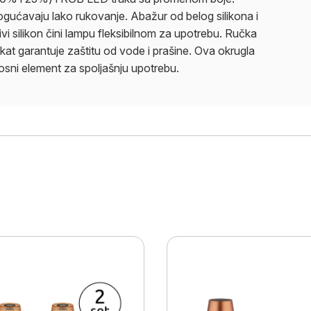
ogućavaju lako rukovanje. Abažur od belog silikona i
vi silikon čini lampu fleksibilnom za upotrebu. Ručka
ikat garantuje zaštitu od vode i prašine. Ova okrugla
losni element za spoljašnju upotrebu.