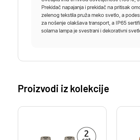
Prekidač napajanja i prekidač na pritisak om
zelenog tekstila pruža meko svetlo, a podesi
za nošenje olakšava transport, a IP65 sertif
solarna lampa je svestrani i dekorativni svet
Proizvodi iz kolekcije