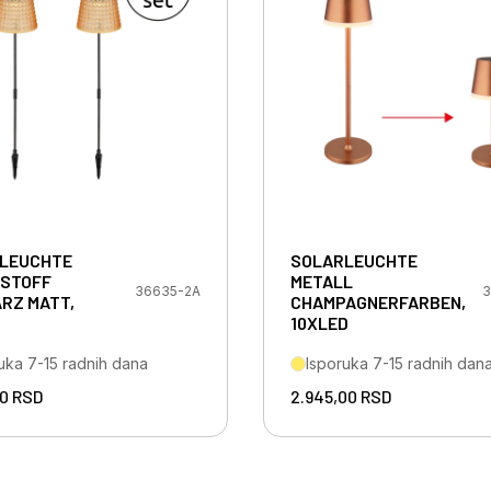
LEUCHTE
SOLARLEUCHTE
STOFF
METALL
36635-2A
3
RZ MATT,
CHAMPAGNERFARBEN,
10XLED
uka 7-15 radnih dana
Isporuka 7-15 radnih dan
00
RSD
2.945,00
RSD