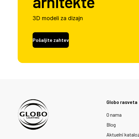
arhitekte
3D modeli za dizajn
Pošaljite zahtev
Globo rasveta
O nama
Blog
Aktuelni katalo