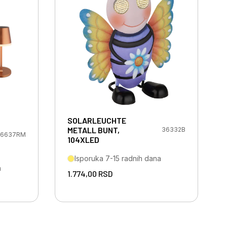
SOLARLEUCHTE
METALL BUNT,
36332B
6637RM
104XLED
Isporuka 7-15 radnih dana
a
1.774,00
RSD