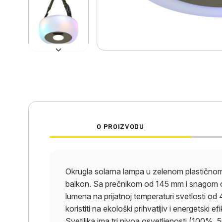
O PROIZVODU
Okrugla solarna lampa u zelenom plastičnom di
balkon. Sa prečnikom od 145 mm i snagom o
lumena na prijatnoj temperaturi svetlosti o
koristiti na ekološki prihvatljiv i energetski 
Svetiljka ima tri nivoa osvetljenosti (100%