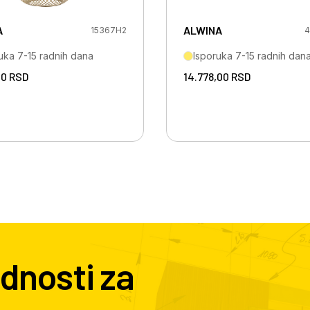
A
ALWINA
15367H2
4
uka 7-15 radnih dana
Isporuka 7-15 radnih dan
00
RSD
14.778,00
RSD
dnosti za