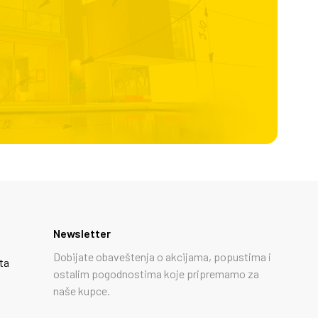
Newsletter
Dobijate obaveštenja o akcijama, popustima i
ta
ostalim pogodnostima koje pripremamo za
naše kupce.