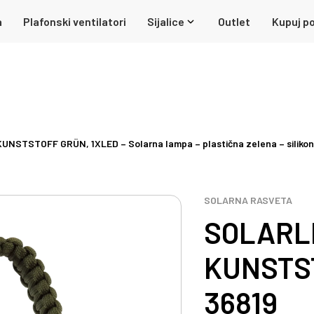
a
Plafonski ventilatori
Sijalice
Outlet
Kupuj po
STSTOFF GRÜN, 1XLED – Solarna lampa – plastična zelena – silikon
SOLARNA RASVETA
SOLARL
KUNSTST
36819