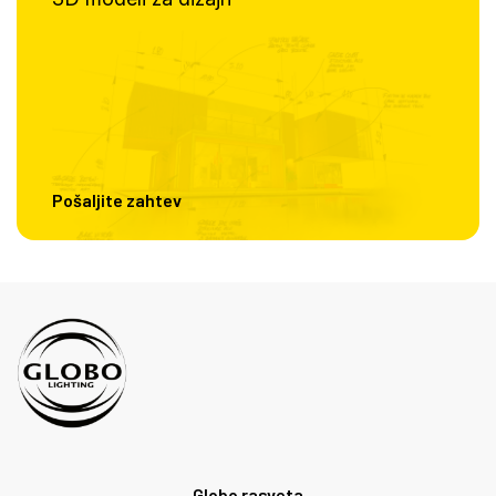
Pošaljite zahtev
Globo rasveta