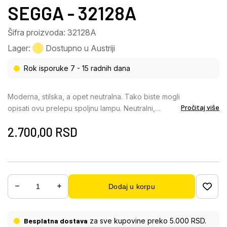
SEGGA - 32128A
Šifra proizvoda: 32128A
Lager:
Dostupno u Austriji
Rok isporuke 7 - 15 radnih dana
Moderna, stilska, a opet neutralna. Tako biste mogli
Pročitaj više
opisati ovu prelepu spoljnu lampu. Neutralni,
bezvremenski dizajn ove zidne lampe, uparen sa
2.700,00
RSD
kombinacijom materijala od aluminijuma boje
antracita i opal plastike, takođe bi mogao biti
privlačan za vašu terasu. Sa klasom zaštite IP44,
ova lampa visine 20 cm je pogodna za spoljnu
upotrebu. Dostupno E27 grlo vam ostavlja izbor
Dodaj u korpu
izvora svetlosti (maks. 60W), a samim tim i
intenziteta i boje svetlosti. Zbog uštede energije i
dugotrajnosti, preporučujemo LED sijalice.
Besplatna dostava
za sve kupovine preko 5.000 RSD.