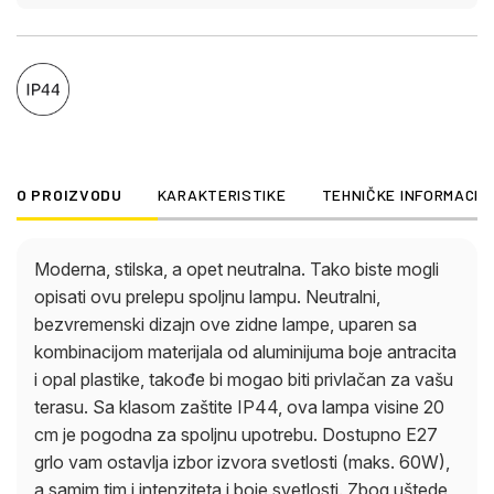
O PROIZVODU
KARAKTERISTIKE
TEHNIČKE INFORMACIJ
Moderna, stilska, a opet neutralna. Tako biste mogli
opisati ovu prelepu spoljnu lampu. Neutralni,
bezvremenski dizajn ove zidne lampe, uparen sa
kombinacijom materijala od aluminijuma boje antracita
i opal plastike, takođe bi mogao biti privlačan za vašu
terasu. Sa klasom zaštite IP44, ova lampa visine 20
cm je pogodna za spoljnu upotrebu. Dostupno E27
grlo vam ostavlja izbor izvora svetlosti (maks. 60W),
a samim tim i intenziteta i boje svetlosti. Zbog uštede