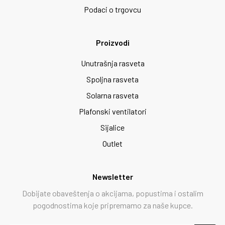
Podaci o trgovcu
Proizvodi
Unutrašnja rasveta
Spoljna rasveta
Solarna rasveta
Plafonski ventilatori
Sijalice
Outlet
Newsletter
Dobijate obaveštenja o akcijama, popustima i ostalim
pogodnostima koje pripremamo za naše kupce.