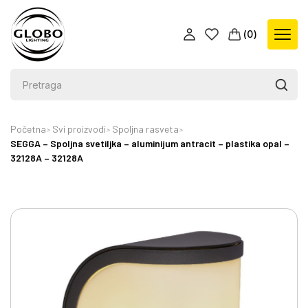
(
0
)
Početna
Svi proizvodi
Spoljna rasveta
SEGGA – Spoljna svetiljka – aluminijum antracit – plastika opal –
32128A – 32128A