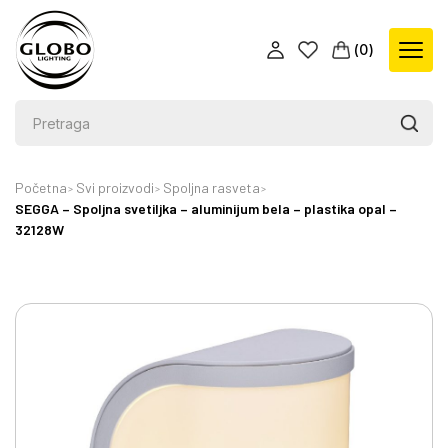
(
0
)
Početna
Svi proizvodi
Spoljna rasveta
SEGGA – Spoljna svetiljka – aluminijum bela – plastika opal –
32128W