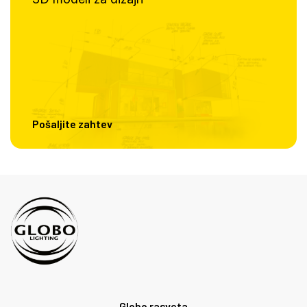
Pošaljite zahtev
Globo rasveta