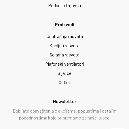
Podaci o trgovcu
Proizvodi
Unutrašnja rasveta
Spoljna rasveta
Solarna rasveta
Plafonski ventilatori
Sijalice
Outlet
Newsletter
Dobijate obaveštenja o akcijama, popustima i ostalim
pogodnostima koje pripremamo za naše kupce.