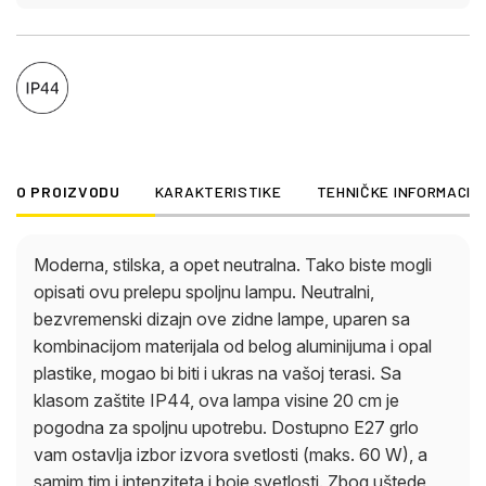
O PROIZVODU
KARAKTERISTIKE
TEHNIČKE INFORMACIJ
Moderna, stilska, a opet neutralna. Tako biste mogli
opisati ovu prelepu spoljnu lampu. Neutralni,
bezvremenski dizajn ove zidne lampe, uparen sa
kombinacijom materijala od belog aluminijuma i opal
plastike, mogao bi biti i ukras na vašoj terasi. Sa
klasom zaštite IP44, ova lampa visine 20 cm je
pogodna za spoljnu upotrebu. Dostupno E27 grlo
vam ostavlja izbor izvora svetlosti (maks. 60 W), a
samim tim i intenziteta i boje svetlosti. Zbog uštede