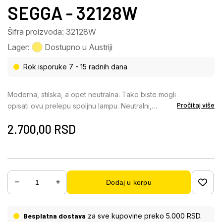
SEGGA - 32128W
Šifra proizvoda: 32128W
Lager:
Dostupno u Austriji
Rok isporuke 7 - 15 radnih dana
Moderna, stilska, a opet neutralna. Tako biste mogli
Pročitaj više
opisati ovu prelepu spoljnu lampu. Neutralni,
bezvremenski dizajn ove zidne lampe, uparen sa
2.700,00
RSD
kombinacijom materijala od belog aluminijuma i opal
plastike, mogao bi biti i ukras na vašoj terasi. Sa
klasom zaštite IP44, ova lampa visine 20 cm je
pogodna za spoljnu upotrebu. Dostupno E27 grlo
vam ostavlja izbor izvora svetlosti (maks. 60 W), a
Dodaj u korpu
samim tim i intenziteta i boje svetlosti. Zbog uštede
energije i dugotrajnosti, preporučujemo LED sijalice.
Besplatna dostava
za sve kupovine preko 5.000 RSD.