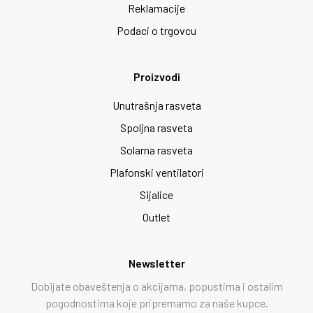
Reklamacije
Podaci o trgovcu
Proizvodi
Unutrašnja rasveta
Spoljna rasveta
Solarna rasveta
Plafonski ventilatori
Sijalice
Outlet
Newsletter
Dobijate obaveštenja o akcijama, popustima i ostalim
pogodnostima koje pripremamo za naše kupce.