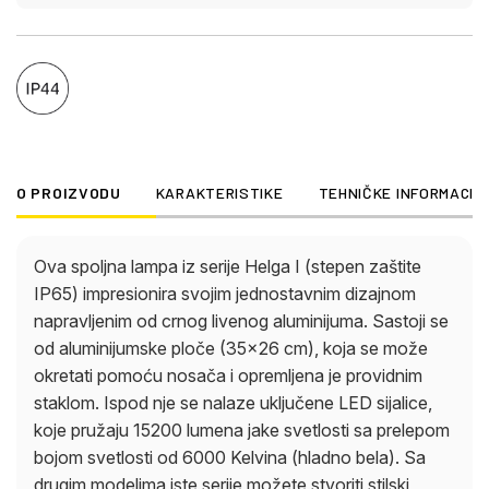
O PROIZVODU
KARAKTERISTIKE
TEHNIČKE INFORMACIJ
Ova spoljna lampa iz serije Helga I (stepen zaštite
IP65) impresionira svojim jednostavnim dizajnom
napravljenim od crnog livenog aluminijuma. Sastoji se
od aluminijumske ploče (35×26 cm), koja se može
okretati pomoću nosača i opremljena je providnim
staklom. Ispod nje se nalaze uključene LED sijalice,
koje pružaju 15200 lumena jake svetlosti sa prelepom
bojom svetlosti od 6000 Kelvina (hladno bela). Sa
drugim modelima iste serije možete stvoriti stilski