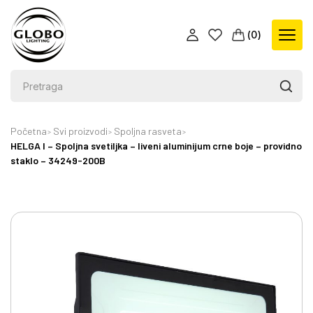
(
0
)
Početna
Svi proizvodi
Spoljna rasveta
HELGA I – Spoljna svetiljka – liveni aluminijum crne boje – providno
staklo – 34249-200B