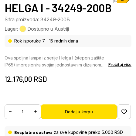
HELGA I - 34249-200B
Šifra proizvoda: 34249-200B
Lager:
Dostupno u Austriji
Rok isporuke 7 - 15 radnih dana
Ova spoljna lampa iz serije Helga I (stepen zaštite
Pročitaj više
IP65) impresionira svojim jednostavnim dizajnom
napravljenim od crnog livenog aluminijuma. Sastoji
12.176,00
RSD
se od aluminijumske ploče (35×26 cm), koja se
može okretati pomoću nosača i opremljena je
providnim staklom. Ispod nje se nalaze uključene
LED sijalice, koje pružaju 15200 lumena jake
svetlosti sa prelepom bojom svetlosti od 6000
Dodaj u korpu
Kelvina (hladno bela). Sa drugim modelima iste
serije možete stvoriti stilski ambijent u svojim
spoljašnjim prostorima i upotpuniti celokupnu sliku.
Besplatna dostava
za sve kupovine preko 5.000 RSD.