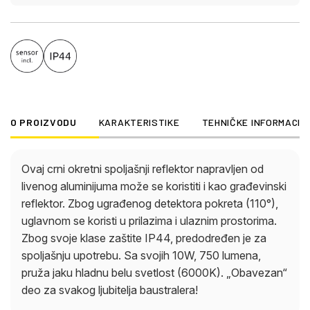
O PROIZVODU
KARAKTERISTIKE
TEHNIČKE INFORMACIJ
Ovaj crni okretni spoljašnji reflektor napravljen od
livenog aluminijuma može se koristiti i kao građevinski
reflektor. Zbog ugrađenog detektora pokreta (110°),
uglavnom se koristi u prilazima i ulaznim prostorima.
Zbog svoje klase zaštite IP44, predodređen je za
spoljašnju upotrebu. Sa svojih 10W, 750 lumena,
pruža jaku hladnu belu svetlost (6000K). „Obavezan“
deo za svakog ljubitelja baustralera!