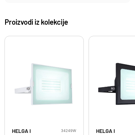
Proizvodi iz kolekcije
HELGA I
HELGA I
34249W