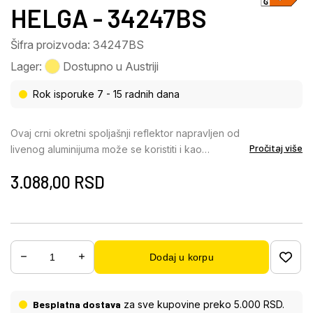
HELGA - 34247BS
Šifra proizvoda: 34247BS
Lager:
Dostupno u Austriji
Rok isporuke 7 - 15 radnih dana
Ovaj crni okretni spoljašnji reflektor napravljen od
Pročitaj više
livenog aluminijuma može se koristiti i kao
građevinski reflektor. Zbog ugrađenog detektora
3.088,00
RSD
pokreta (110°), uglavnom se koristi u prilazima i
ulaznim prostorima. Zbog svoje klase zaštite IP44,
predodređen je za spoljašnju upotrebu. Sa svojih
10W, 750 lumena, pruža jaku hladnu belu svetlost
(6000K). „Obavezan“ deo za svakog ljubitelja
Dodaj u korpu
baustralera!
Besplatna dostava
za sve kupovine preko 5.000 RSD.