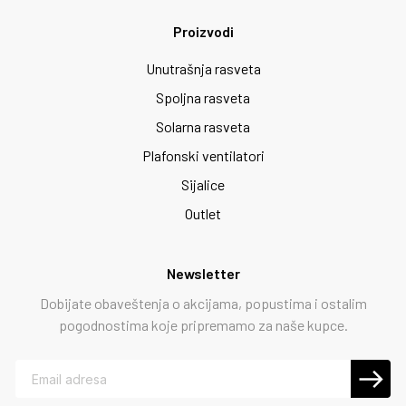
Proizvodi
Unutrašnja rasveta
Spoljna rasveta
Solarna rasveta
Plafonski ventilatori
Sijalice
Outlet
Newsletter
Dobijate obaveštenja o akcijama, popustima i ostalim
pogodnostima koje pripremamo za naše kupce.