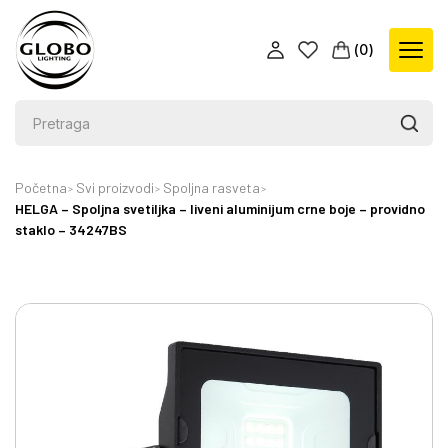
(
0
)
Početna
Svi proizvodi
Spoljna rasveta
HELGA – Spoljna svetiljka – liveni aluminijum crne boje – providno
staklo – 34247BS