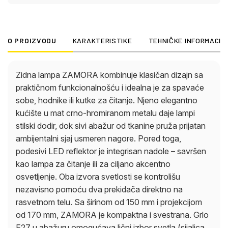
E27 u abažuru omogućava lični izbor svetla (sijalica
nije uključena). LED reflektor nudi ciljano,
energetski efikasno osvetljenje. Bez obzira da li je
O PROIZVODU
KARAKTERISTIKE
TEHNIČKE INFORMACIJ
vaš dekor tradicionalan ili moderan, ZAMORA se
prilagođava i dodaje udobnost i stil vašem zidu.
Savršeno rešenje za one koji žele praktično svetlo
Zidna lampa ZAMORA kombinuje klasičan dizajn sa
sa klasičnim šarmom.
praktičnom funkcionalnošću i idealna je za spavaće
sobe, hodnike ili kutke za čitanje. Njeno elegantno
kućište u mat crno-hromiranom metalu daje lampi
stilski dodir, dok sivi abažur od tkanine pruža prijatan
ambijentalni sjaj usmeren nagore. Pored toga,
podesivi LED reflektor je integrisan nadole – savršen
kao lampa za čitanje ili za ciljano akcentno
osvetljenje. Oba izvora svetlosti se kontrolišu
nezavisno pomoću dva prekidača direktno na
rasvetnom telu. Sa širinom od 150 mm i projekcijom
od 170 mm, ZAMORA je kompaktna i svestrana. Grlo
E27 u abažuru omogućava lični izbor svetla (sijalica