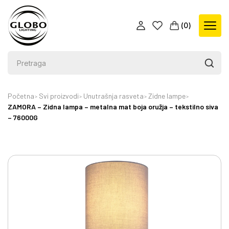
(
0
)
Početna
Svi proizvodi
Unutrašnja rasveta
Zidne lampe
ZAMORA – Zidna lampa – metalna mat boja oružja – tekstilno siva
– 76000G