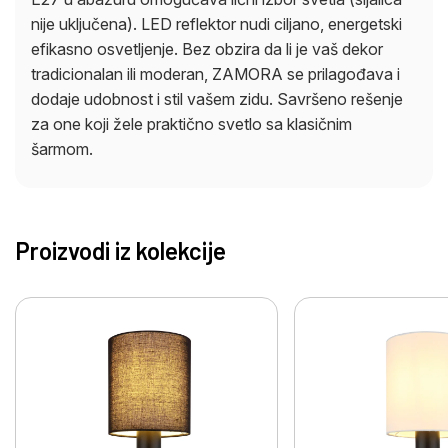
nije uključena). LED reflektor nudi ciljano, energetski
efikasno osvetljenje. Bez obzira da li je vaš dekor
tradicionalan ili moderan, ZAMORA se prilagođava i
dodaje udobnost i stil vašem zidu. Savršeno rešenje
za one koji žele praktično svetlo sa klasičnim
šarmom.
Proizvodi iz kolekcije