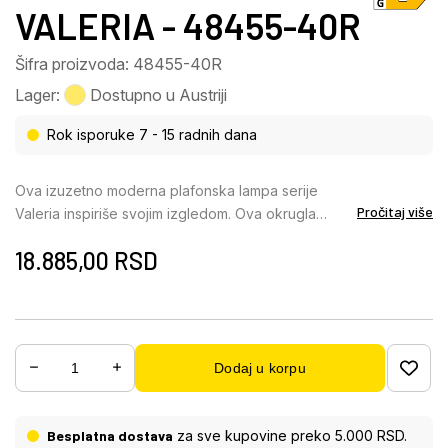
VALERIA - 48455-40R
Šifra proizvoda: 48455-40R
Lager:
Dostupno u Austriji
Rok isporuke 7 - 15 radnih dana
Ova izuzetno moderna plafonska lampa serije
Pročitaj više
Valeria inspiriše svojim izgledom. Ova okrugla
plafonska lampa (Ø47cm) sastoji se od LED panela
18.885,00
RSD
sa dva pričvršćena bela pravougaonika. Funkcija
noćnog svetla obezbeđuje prijatno svetlo, a
funkcija memorije čuva podešavanja nakon
isključivanja svetla. Uz pomoć priloženog
daljinskog upravljača, možete fiksirati i prigušiti boju
Dodaj u korpu
svetla od 2700 Kelvina toplo bele, do 6500 Kelvina
hladno bele, stvarajući ugodniju atmosferu za život.
Toplo svetlo u ulaznom prostoru ili jarko svetlo u
Besplatna dostava
za sve kupovine preko 5.000 RSD.
kancelariji.