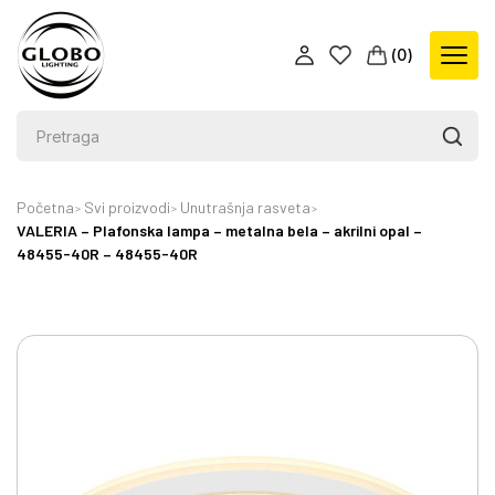
(
0
)
Početna
Svi proizvodi
Unutrašnja rasveta
VALERIA – Plafonska lampa – metalna bela – akrilni opal –
48455-40R – 48455-40R