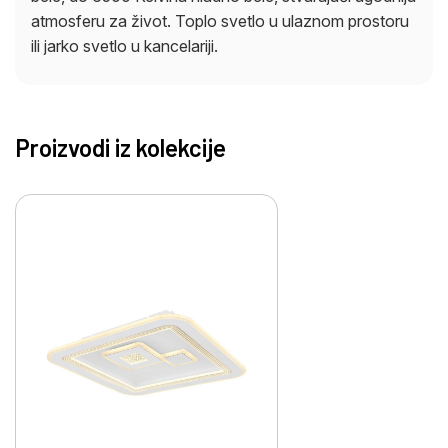
atmosferu za život. Toplo svetlo u ulaznom prostoru
ili jarko svetlo u kancelariji.
Proizvodi iz kolekcije