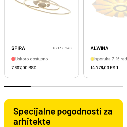
SPIRA
ALWINA
67177-24S
Uskoro dostupno
Isporuka 7-15 ra
7.807,00
RSD
14.778,00
RSD
Specijalne pogodnosti za
arhitekte