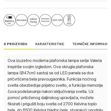
O PROIZVODU
KARAKTERISTIKE
TEHNIČKE INFORMACIJ
Ova izuzetno moderna plafonska lampa serije Valeria
inspiriše svojim izgledom. Ova okrugla plafonska
lampa (Ø47cm) sastoji se od LED panela sa dva
pričvršćena bela pravougaonika. Funkcija noćnog
svetla obezbeđuje prijatno svetlo, a funkcija memorije
čuva podešavanja nakon isključivanja svetla. Uz
pomoć priloženog daljinskog upravljača, možete
fiksirati i prigušiti boju svetla od 2700 Kelvina toplo
bele, do 6500 Kelvina hladno bele, stvarajući ugodniju