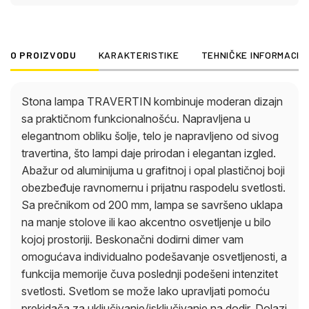
svetlosti. Svetlom se može lako upravljati pomoću
prekidača za uključivanje/isključivanje na dodir.
Dolazi sa adapterom, USB kablom za punjenje i
O PROIZVODU
KARAKTERISTIKE
TEHNIČKE INFORMACIJ
USB kablom. Sa svetlosnim izlazom od 195 lumena i
temperaturom boje od 3000 K, stona lampa
TRAVERTIN pruža toplo, udobno svetlo. Nakon
Stona lampa TRAVERTIN kombinuje moderan dizajn
vremena punjenja od oko 4 sata, nudi vreme
sa praktičnom funkcionalnošću. Napravljena u
osvetljenja od oko 8 sati i svetli i tokom punjenja.
elegantnom obliku šolje, telo je napravljeno od sivog
travertina, što lampi daje prirodan i elegantan izgled.
Abažur od aluminijuma u grafitnoj i opal plastičnoj boji
obezbeđuje ravnomernu i prijatnu raspodelu svetlosti.
Sa prečnikom od 200 mm, lampa se savršeno uklapa
na manje stolove ili kao akcentno osvetljenje u bilo
kojoj prostoriji. Beskonačni dodirni dimer vam
omogućava individualno podešavanje osvetljenosti, a
funkcija memorije čuva poslednji podešeni intenzitet
svetlosti. Svetlom se može lako upravljati pomoću
prekidača za uključivanje/isključivanje na dodir. Dolazi