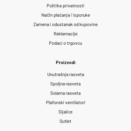
Politika privatnosti
Način plaćanja i isporuke
Zamena i odustanak od kupovine
Reklamacije
Podaci o trgovcu
Proizvodi
Unutrašnja rasveta
Spoljna rasveta
Solarna rasveta
Plafonski ventilatori
Sijalice
Outlet