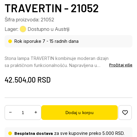
TRAVERTIN - 21052
Šifra proizvoda: 21052
Lager:
Dostupno u Austriji
Rok isporuke 7 - 15 radnih dana
Stona lampa TRAVERTIN kombinuje moderan dizajn
Pročitaj više
sa praktičnom funkcionalnošću. Napravljena u
elegantnom obliku šolje, telo je napravljeno od
42.504,00
RSD
sivog travertina, što lampi daje prirodan i elegantan
izgled. Abažur od aluminijuma u grafitnoj i opal
plastičnoj boji obezbeđuje ravnomernu i prijatnu
raspodelu svetlosti. Sa prečnikom od 200 mm,
lampa se savršeno uklapa na manje stolove ili kao
Dodaj u korpu
akcentno osvetljenje u bilo kojoj prostoriji.
Beskonačni dodirni dimer vam omogućava
individualno podešavanje osvetljenosti, a funkcija
Besplatna dostava
za sve kupovine preko 5.000 RSD.
memorije čuva poslednji podešeni intenzitet