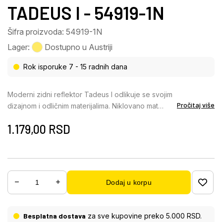
TADEUS I - 54919-1N
Šifra proizvoda: 54919-1N
Lager:
Dostupno u Austriji
Rok isporuke 7 - 15 radnih dana
Moderni zidni reflektor Tadeus I odlikuje se svojim
Pročitaj više
dizajnom i odličnim materijalima. Niklovano mat
metal i satinirano staklo su glavne komponente ove
1.179,00
RSD
prelepe zidne lampe. Sijalicu za priloženo E14 grlo
možete sami odabrati (maks. 40W). Zbog uštede
energije i dugotrajnosti, preporučujemo LED lampe.
Sa drugim lampama iste serije možete upotpuniti
sliku u vašem dnevnom boravku.
Dodaj u korpu
Besplatna dostava
za sve kupovine preko 5.000 RSD.