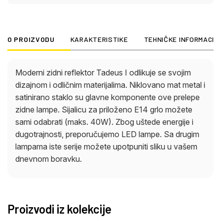
O PROIZVODU
KARAKTERISTIKE
TEHNIČKE INFORMACIJ
Moderni zidni reflektor Tadeus I odlikuje se svojim
dizajnom i odličnim materijalima. Niklovano mat metal i
satinirano staklo su glavne komponente ove prelepe
zidne lampe. Sijalicu za priloženo E14 grlo možete
sami odabrati (maks. 40W). Zbog uštede energije i
dugotrajnosti, preporučujemo LED lampe. Sa drugim
lampama iste serije možete upotpuniti sliku u vašem
dnevnom boravku.
Proizvodi iz kolekcije