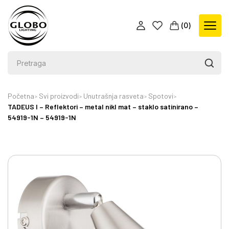
(
0
)
Početna
Svi proizvodi
Unutrašnja rasveta
Spotovi
TADEUS I – Reflektori – metal nikl mat – staklo satinirano –
54919-1N – 54919-1N