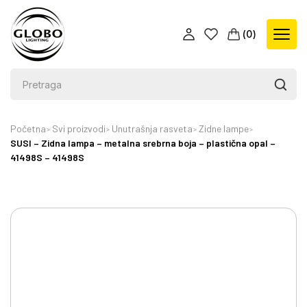
(
0
)
Početna
Svi proizvodi
Unutrašnja rasveta
Zidne lampe
SUSI – Zidna lampa – metalna srebrna boja – plastična opal –
41498S – 41498S