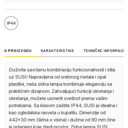
(izlaz) od 920 lm sa toplo belom temperaturom
boje od 3000 K. Unesite stil i osvetljenost u svoj
dom uz SUSI!
O PROIZVODU
KARAKTERISTIKE
TEHNIČKE INFORMACIJ
Doživite savršenu kombinaciju funkcionalnosti i stila
uz SUSI! Napravljena od srebrnog metala i opal
plastike, naša zidna lampa kombinuje eleganciju sa
praktičnim dizajnom. Zahvaljujući funkciji okretanja i
okretanja, možete usmeriti svetlost prema vašim
potrebama. Sa klasom zaštite IP44, SUSI je idealna i
kao ogledalska rasveta u kupatilu. Dimenzije od
442×30 mm (širina x visina) i dužina od 90 mm čine
je rešenjem koje štedi prostor. Zidna lampa SUSI