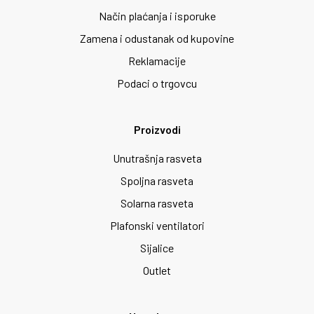
Način plaćanja i isporuke
Zamena i odustanak od kupovine
Reklamacije
Podaci o trgovcu
Proizvodi
Unutrašnja rasveta
Spoljna rasveta
Solarna rasveta
Plafonski ventilatori
Sijalice
Outlet