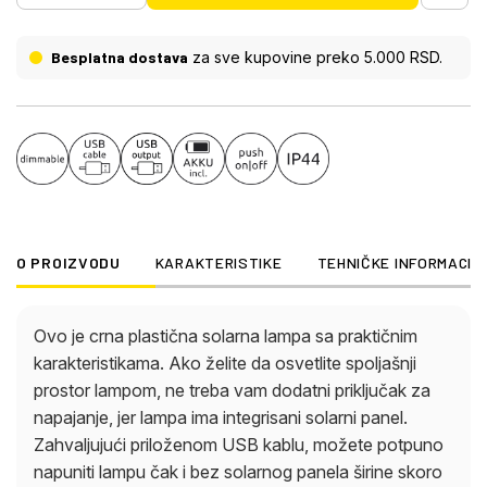
magneta, u zavisnosti od upotrebe. Da bi se
osiguralo da je svetiljka idealna za spoljašnju
Besplatna dostava
za sve kupovine preko 5.000 RSD.
upotrebu, ima klasu zaštite IP 44. Svetlosni izlaz
solarne lampe je 2000 lumena i reprodukuje
prijatnu neutralnu boju svetlosti od 4000 K.
O PROIZVODU
KARAKTERISTIKE
TEHNIČKE INFORMACIJ
Ovo je crna plastična solarna lampa sa praktičnim
karakteristikama. Ako želite da osvetlite spoljašnji
prostor lampom, ne treba vam dodatni priključak za
napajanje, jer lampa ima integrisani solarni panel.
Zahvaljujući priloženom USB kablu, možete potpuno
napuniti lampu čak i bez solarnog panela širine skoro