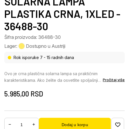
SOLARNA LAMPA
PLASTIKA CRNA, 1XLED -
36488-30
Šifra proizvoda: 36488-30
Lager:
Dostupno u Austriji
Rok isporuke 7 - 15 radnih dana
Ovo je crna plastična solarna lampa sa praktičnim
Pročitaj više
karakteristikama. Ako želite da osvetlite spoljašnji
prostor lampom, ne treba vam dodatni priključak za
5.985,00
RSD
napajanje, jer lampa ima integrisani solarni panel.
Zahvaljujući priloženom USB kablu, možete
potpuno napuniti lampu čak i bez solarnog panela
širine skoro 22 cm. Pored toga, ova solarna lampa
ima funkciju zatamnjivanja i može se pojedinačno
Dodaj u korpu
okačiti, postaviti ili pričvrstiti pomoću priloženih