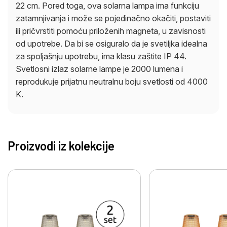
22 cm. Pored toga, ova solarna lampa ima funkciju
zatamnjivanja i može se pojedinačno okačiti, postaviti
ili pričvrstiti pomoću priloženih magneta, u zavisnosti
od upotrebe. Da bi se osiguralo da je svetiljka idealna
za spoljašnju upotrebu, ima klasu zaštite IP 44.
Svetlosni izlaz solarne lampe je 2000 lumena i
reprodukuje prijatnu neutralnu boju svetlosti od 4000
K.
Proizvodi iz kolekcije