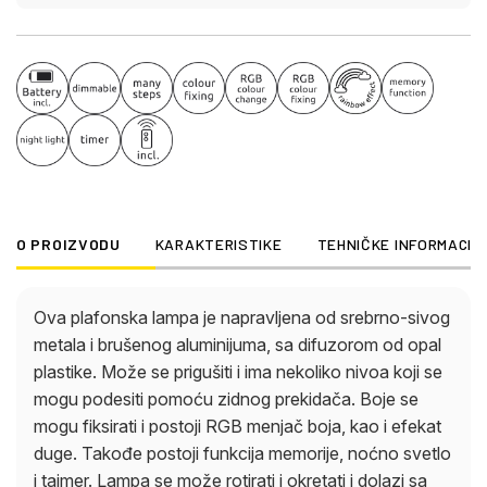
osvetljenost je 230-2510lm izlaz, a temperatura
boje se može birati između 2700-6500K. Uključena
je i RGB LED dioda snage 5W i 230V.
O PROIZVODU
KARAKTERISTIKE
TEHNIČKE INFORMACIJ
Ova plafonska lampa je napravljena od srebrno-sivog
metala i brušenog aluminijuma, sa difuzorom od opal
plastike. Može se prigušiti i ima nekoliko nivoa koji se
mogu podesiti pomoću zidnog prekidača. Boje se
mogu fiksirati i postoji RGB menjač boja, kao i efekat
duge. Takođe postoji funkcija memorije, noćno svetlo
i tajmer. Lampa se može rotirati i okretati i dolazi sa