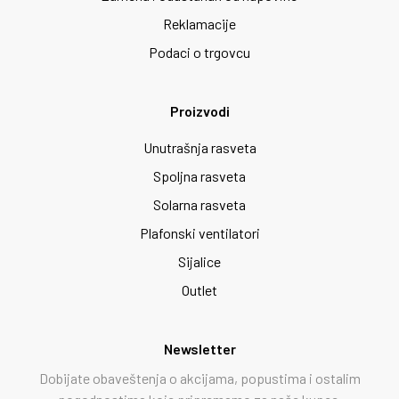
Reklamacije
Podaci o trgovcu
Proizvodi
Unutrašnja rasveta
Spoljna rasveta
Solarna rasveta
Plafonski ventilatori
Sijalice
Outlet
Newsletter
Dobijate obaveštenja o akcijama, popustima i ostalim