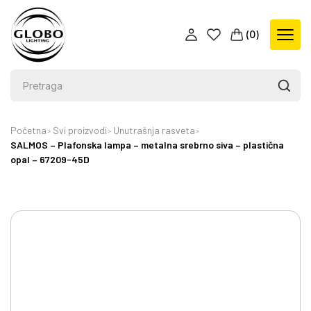
(
0
)
Početna
Svi proizvodi
Unutrašnja rasveta
SALMOS – Plafonska lampa – metalna srebrno siva – plastična
opal – 67209-45D