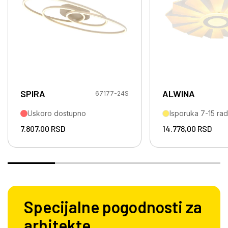
SPIRA
ALWINA
67177-24S
Uskoro dostupno
Isporuka 7-15 ra
7.807,00
RSD
14.778,00
RSD
Specijalne pogodnosti za
arhitekte