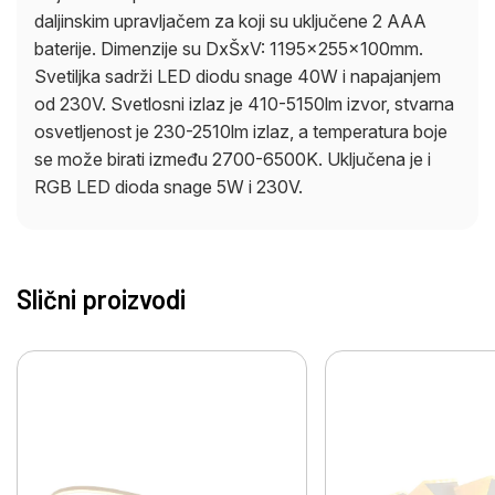
daljinskim upravljačem za koji su uključene 2 AAA
baterije. Dimenzije su DxŠxV: 1195x255x100mm.
Svetiljka sadrži LED diodu snage 40W i napajanjem
od 230V. Svetlosni izlaz je 410-5150lm izvor, stvarna
osvetljenost je 230-2510lm izlaz, a temperatura boje
se može birati između 2700-6500K. Uključena je i
RGB LED dioda snage 5W i 230V.
Slični proizvodi