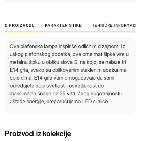
O PROIZVODU
KARAKTERISTIKE
TEHNIČKE INFORMACIJ
Ova plafonska lampa inspiriše odličnim dizajnom. Iz
uskog plafonskog dodatka, dve crne mat šipke vire u
metalnu šipku u obliku slova S, na kojoj se nalaze tri
E14 grla, svako sa oblikovanim staklenim abažurima
boje dima. E14 grla vam omogućavaju da sami
određujete boje svetlosti i osvetljenost do
maksimalne snage od 25 vati. Zbog dugotrajnosti i
uštede energije, preporučujemo LED sijalice.
Proizvodi iz kolekcije