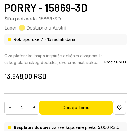
PORRY - 15869-3D
Šifra proizvoda: 15869-3D
Lager:
Dostupno u Austriji
Rok isporuke 7 - 15 radnih dana
Ova plafonska lampa inspiriše odličnim dizajnom. Iz
Pročitaj više
uskog plafonskog dodatka, dve crne mat šipke
vire u metalnu šipku u obliku slova S, na kojoj se
13.648,00
RSD
nalaze tri E14 grla, svako sa oblikovanim staklenim
abažurima boje dima. E14 grla vam omogućavaju da
sami određujete boje svetlosti i osvetljenost do
maksimalne snage od 25 vati. Zbog dugotrajnosti i
uštede energije, preporučujemo LED sijalice.
Dodaj u korpu
Besplatna dostava
za sve kupovine preko 5.000 RSD.