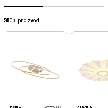
Slični proizvodi
SPIRA
ALWINA
67177-24S