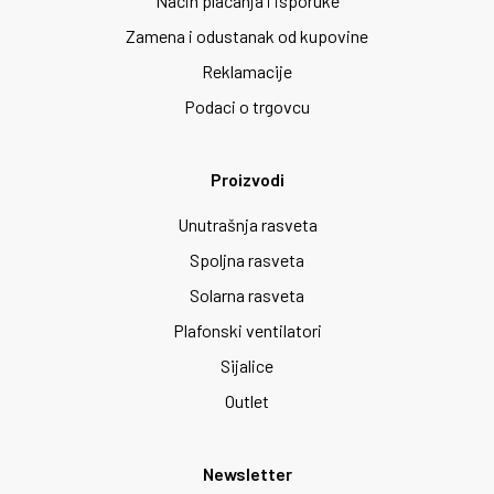
Način plaćanja i isporuke
Zamena i odustanak od kupovine
Reklamacije
Podaci o trgovcu
Proizvodi
Unutrašnja rasveta
Spoljna rasveta
Solarna rasveta
Plafonski ventilatori
Sijalice
Outlet
Newsletter