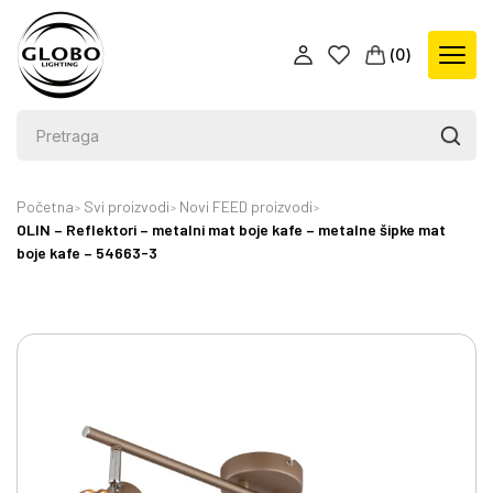
(
0
)
Početna
Svi proizvodi
Novi FEED proizvodi
OLIN – Reflektori – metalni mat boje kafe – metalne šipke mat
boje kafe – 54663-3