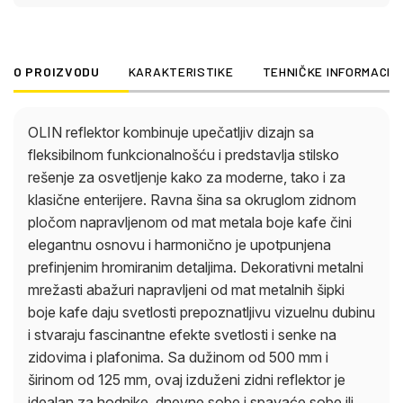
reflektor je idealan za hodnike, dnevne sobe i
spavaće sobe ili kao ciljano akcentno osvetljenje
iznad slika, polica ili radnih površina. Zahvaljujući
O PROIZVODU
KARAKTERISTIKE
TEHNIČKE INFORMACIJ
E27 grlu, možete pojedinačno birati izvore svetlosti
i prilagođavati osvetljenost i boju svetlosti svojim
ličnim željama.
OLIN reflektor kombinuje upečatljiv dizajn sa
fleksibilnom funkcionalnošću i predstavlja stilsko
rešenje za osvetljenje kako za moderne, tako i za
klasične enterijere. Ravna šina sa okruglom zidnom
pločom napravljenom od mat metala boje kafe čini
elegantnu osnovu i harmonično je upotpunjena
prefinjenim hromiranim detaljima. Dekorativni metalni
mrežasti abažuri napravljeni od mat metalnih šipki
boje kafe daju svetlosti prepoznatljivu vizuelnu dubinu
i stvaraju fascinantne efekte svetlosti i senke na
zidovima i plafonima. Sa dužinom od 500 mm i
širinom od 125 mm, ovaj izduženi zidni reflektor je
idealan za hodnike, dnevne sobe i spavaće sobe ili