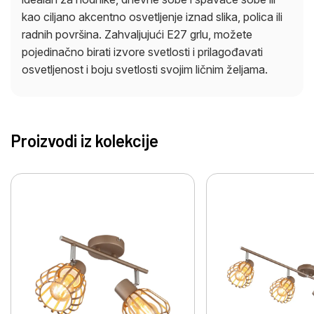
kao ciljano akcentno osvetljenje iznad slika, polica ili
radnih površina. Zahvaljujući E27 grlu, možete
pojedinačno birati izvore svetlosti i prilagođavati
osvetljenost i boju svetlosti svojim ličnim željama.
Proizvodi iz kolekcije