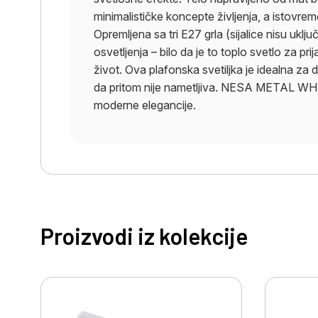
minimalističke koncepte življenja, a istovrem
Opremljena sa tri E27 grla (sijalice nisu ukl
osvetljenja – bilo da je to toplo svetlo za pr
život. Ova plafonska svetiljka je idealna za d
da pritom nije nametljiva. NESA METAL WHIT
moderne elegancije.
Proizvodi iz kolekcije