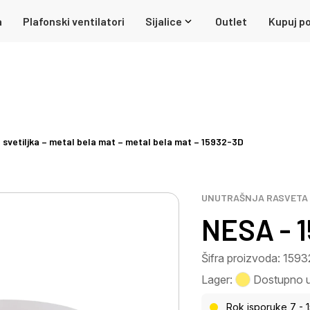
a
Plafonski ventilatori
Sijalice
Outlet
Kupuj po
svetiljka – metal bela mat – metal bela mat – 15932-3D
UNUTRAŠNJA RASVETA
NESA - 
Šifra proizvoda: 159
Lager:
Dostupno u 
Rok isporuke 7 - 