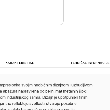
savršena kombinacija 
KARAKTERISTIKE
TEHNIČKE INFORMACIJE
resionira svojim neobičnim dizajnom i uzbudljivom
na abažura napravljena od belih, mat metalnih šipki
om industrijskog šarma. Dizajn je upotpunjen finim,
antno reflektuju svetlost i stvaraju posebne
elog metala harmonično se uklapa u svetle i