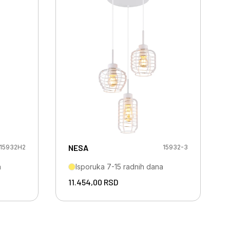
NESA
15932H2
15932-3
a
Isporuka 7-15 radnih dana
11.454,00
RSD