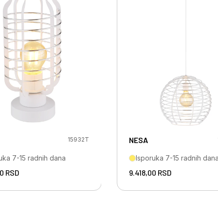
NESA
15932T
uka 7-15 radnih dana
Isporuka 7-15 radnih dan
00
RSD
9.418,00
RSD