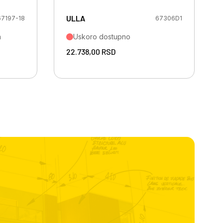
ULLA
67197-18
67306D1
a
Uskoro dostupno
22.738,00
RSD