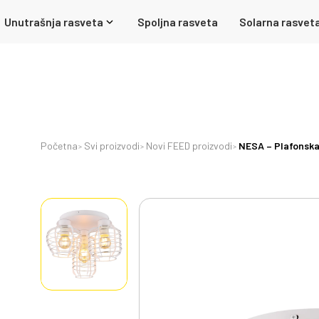
Unutrašnja rasveta
Spoljna rasveta
Solarna rasvet
Početna
Svi proizvodi
Novi FEED proizvodi
NESA – Plafonska 