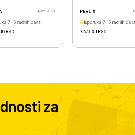
A
PERLIX
48559-58
uka 7-15 radnih dana
Isporuka 7-15 radnih dan
,00
RSD
7.431,00
RSD
dnosti za