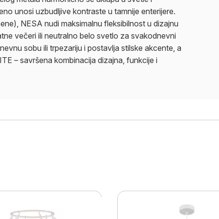
eno unosi uzbudljive kontraste u tamnije enterijere.
jučene), NESA nudi maksimalnu fleksibilnost u dizajnu
ijatne večeri ili neutralno belo svetlo za svakodnevni
nevnu sobu ili trpezariju i postavlja stilske akcente, a
E – savršena kombinacija dizajna, funkcije i