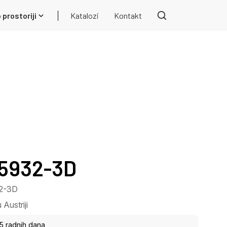
 prostoriji
Katalozi
Kontakt
15932-3D
32-3D
Austriji
15 radnih dana