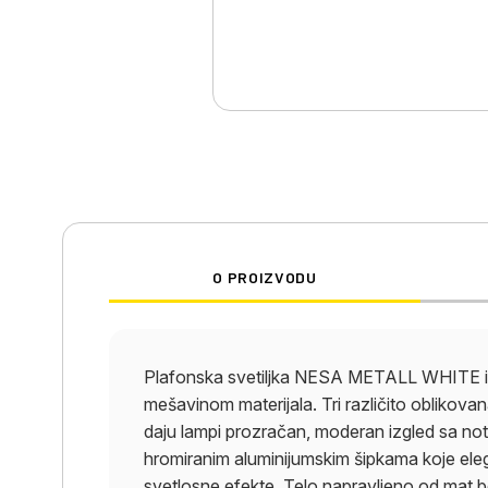
O PROIZVODU
Plafonska svetiljka NESA METALL WHITE imp
mešavinom materijala. Tri različito oblikova
daju lampi prozračan, moderan izgled sa not
hromiranim aluminijumskim šipkama koje eleg
svetlosne efekte. Telo napravljeno od mat b