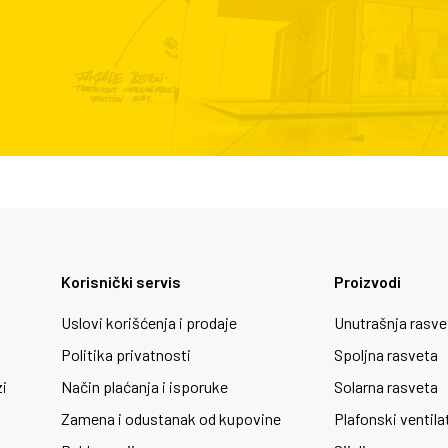
Korisnički servis
Proizvodi
Uslovi korišćenja i prodaje
Unutrašnja rasve
Politika privatnosti
Spoljna rasveta
zi
Način plaćanja i isporuke
Solarna rasveta
Zamena i odustanak od kupovine
Plafonski ventila