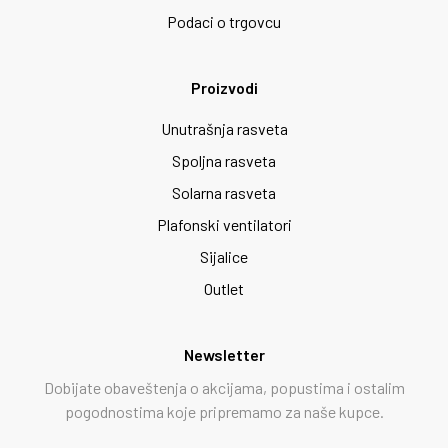
Podaci o trgovcu
Proizvodi
Unutrašnja rasveta
Spoljna rasveta
Solarna rasveta
Plafonski ventilatori
Sijalice
Outlet
Newsletter
Dobijate obaveštenja o akcijama, popustima i ostalim
pogodnostima koje pripremamo za naše kupce.