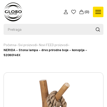
(
0
)
Početna
Svi proizvodi
Novi FEED proizvodi
NERIDA – Stona lampa – drvo prirodne boje – konoplja –
52060146X