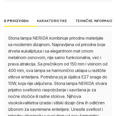
svetlost i prirodnu eleganciju u svoj dom uz ovu
šarmantnu stonu lampu.
O PROIZVODU
KARAKTERISTIKE
TEHNIČKE INFORMACIJ
Stona lampa NERIDA kombinuje prirodne materijale
sa modernim dizajnom. Napravljena od prirodne boje
drveta eukaliptusa i sa elegantnom mat crnom
metalnom osnovom, nije samo funkcionalna, već i
prava atrakcija. Sa prečnikom od 150 mm i visinom od
400 mm, ova lampa se harmonično uklapa u različite
stilove enterijera. Potrebna joj je sijalica E27 snage do
10W, koja nije uključena. Stona lampa NERIDA stvara
prijatno svetlosno raspoloženje i savršena je za
noćne stočiće ili radne stolove. Njihova
visokokvalitetna izrada i stilski dizajn čine ih odličnim
izborom za savremene enterijere. Unesite svetlost i
prirodnu eleganciju u svoj dom uz ovu šarmantnu