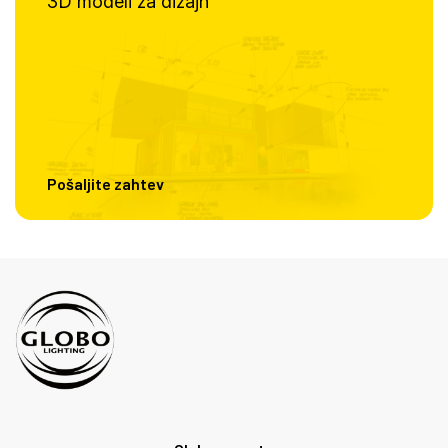
3D modeli za dizajn
Pošaljite zahtev