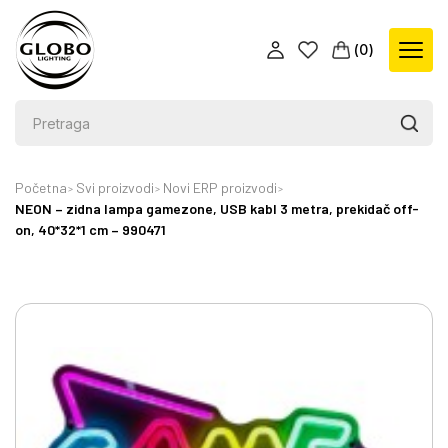
(
0
)
Početna
Svi proizvodi
Novi ERP proizvodi
NEON – zidna lampa gamezone, USB kabl 3 metra, prekidač off-
on, 40*32*1 cm – 990471