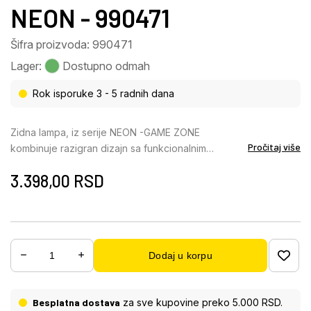
NEON - 990471
Šifra proizvoda: 990471
Lager:
Dostupno odmah
Rok isporuke 3 - 5 radnih dana
Zidna lampa, iz serije NEON -GAME ZONE
Pročitaj više
kombinuje razigran dizajn sa funkcionalnim
osvetljenjem, što je čini pravim vrhuncem za
3.398,00
RSD
svakog ljubitelja igara. Savršeno se uklapa iznad
stola i kao dekorativni element i kao ambijentalno
osvetljenje u gejmerskoj postavci. Praktični
prekidač na kablu omogućava jednostavno
paljenje i gašenje integrisane led diode. Pakovanje
Dodaj u korpu
uljkučuje i USB kabl dugačak 3 metra.
Besplatna dostava
za sve kupovine preko 5.000 RSD.