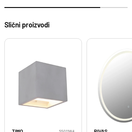
Slični proizvodi
TIMO
RIVAS
55011W4