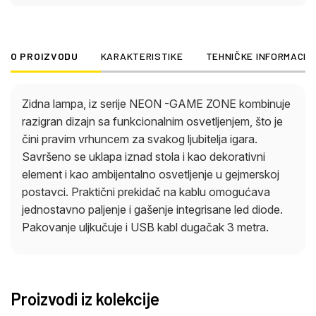
O PROIZVODU
KARAKTERISTIKE
TEHNIČKE INFORMACIJ
Zidna lampa, iz serije NEON -GAME ZONE kombinuje
razigran dizajn sa funkcionalnim osvetljenjem, što je
čini pravim vrhuncem za svakog ljubitelja igara.
Savršeno se uklapa iznad stola i kao dekorativni
element i kao ambijentalno osvetljenje u gejmerskoj
postavci. Praktični prekidač na kablu omogućava
jednostavno paljenje i gašenje integrisane led diode.
Pakovanje uljkučuje i USB kabl dugačak 3 metra.
Proizvodi iz kolekcije