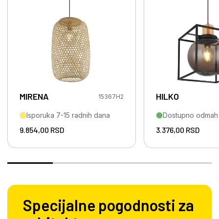
MIRENA
HILKO
15367H2
Isporuka 7-15 radnih dana
Dostupno odmah
9.854,00
RSD
3.376,00
RSD
Specijalne pogodnosti za