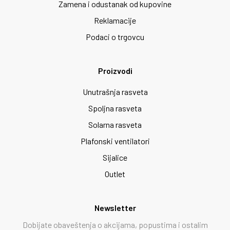
Zamena i odustanak od kupovine
Reklamacije
Podaci o trgovcu
Proizvodi
Unutrašnja rasveta
Spoljna rasveta
Solarna rasveta
Plafonski ventilatori
Sijalice
Outlet
Newsletter
Dobijate obaveštenja o akcijama, popustima i ostalim