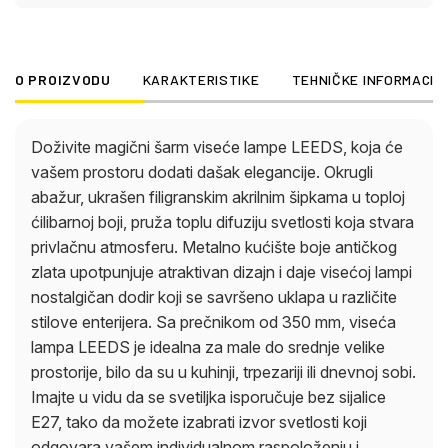
da možete izabrati izvor svetlosti koji odgovara
vašem individualnom raspoloženju i potrebama.
Stvorite atmosferske akcente u svom domu
O PROIZVODU
KARAKTERISTIKE
TEHNIČKE INFORMACIJ
pomoću viseće lampe LEEDS i uživajte u stilskom
dizajnu osvetljenja!
Doživite magični šarm viseće lampe LEEDS, koja će
vašem prostoru dodati dašak elegancije. Okrugli
abažur, ukrašen filigranskim akrilnim šipkama u toploj
ćilibarnoj boji, pruža toplu difuziju svetlosti koja stvara
privlačnu atmosferu. Metalno kućište boje antičkog
zlata upotpunjuje atraktivan dizajn i daje visećoj lampi
nostalgičan dodir koji se savršeno uklapa u različite
stilove enterijera. Sa prečnikom od 350 mm, viseća
lampa LEEDS je idealna za male do srednje velike
prostorije, bilo da su u kuhinji, trpezariji ili dnevnoj sobi.
Imajte u vidu da se svetiljka isporučuje bez sijalice
E27, tako da možete izabrati izvor svetlosti koji
odgovara vašem individualnom raspoloženju i