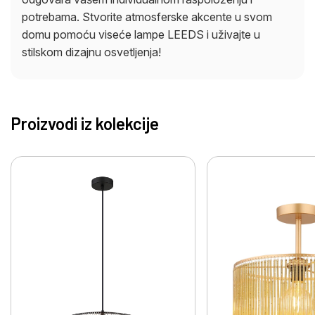
potrebama. Stvorite atmosferske akcente u svom
domu pomoću viseće lampe LEEDS i uživajte u
stilskom dizajnu osvetljenja!
Proizvodi iz kolekcije