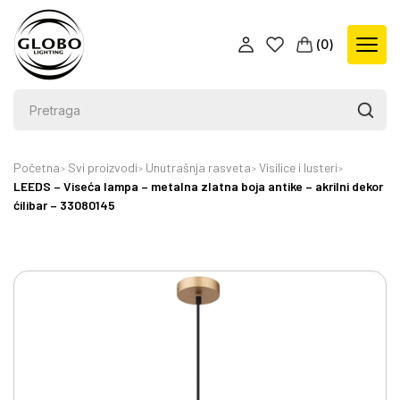
(
0
)
Početna
Svi proizvodi
Unutrašnja rasveta
Visilice i lusteri
LEEDS – Viseća lampa – metalna zlatna boja antike – akrilni dekor
ćilibar – 33080145