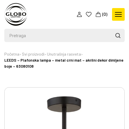
(
0
)
Početna
Svi proizvodi
Unutrašnja rasveta
LEEDS – Plafonska lampa – metal crni mat – akrilni dekor dimljene
boje – 63080108