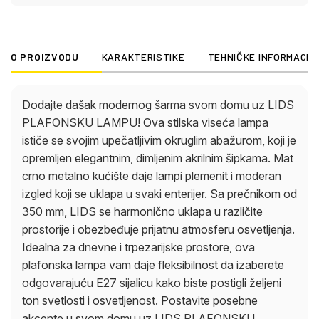
osvetljenost. Postavite posebne akcente u svom
domu uz LIDS PLAFONSKU LAMPU i uživajte u
sofisticiranoj igri svetlosti i senke!
O PROIZVODU
KARAKTERISTIKE
TEHNIČKE INFORMACIJ
Dodajte dašak modernog šarma svom domu uz LIDS
PLAFONSKU LAMPU! Ova stilska viseća lampa
ističe se svojim upečatljivim okruglim abažurom, koji je
opremljen elegantnim, dimljenim akrilnim šipkama. Mat
crno metalno kućište daje lampi plemenit i moderan
izgled koji se uklapa u svaki enterijer. Sa prečnikom od
350 mm, LIDS se harmonično uklapa u različite
prostorije i obezbeđuje prijatnu atmosferu osvetljenja.
Idealna za dnevne i trpezarijske prostore, ova
plafonska lampa vam daje fleksibilnost da izaberete
odgovarajuću E27 sijalicu kako biste postigli željeni
ton svetlosti i osvetljenost. Postavite posebne
akcente u svom domu uz LIDS PLAFONSKU