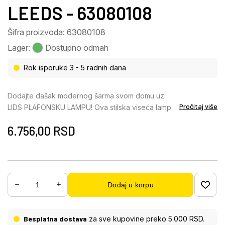
LEEDS - 63080108
Šifra proizvoda: 63080108
Lager:
Dostupno odmah
Rok isporuke 3 - 5 radnih dana
Dodajte dašak modernog šarma svom domu uz
Pročitaj više
LIDS PLAFONSKU LAMPU! Ova stilska viseća lampa
ističe se svojim upečatljivim okruglim abažurom, koji
6.756,00
RSD
je opremljen elegantnim, dimljenim akrilnim šipkama.
Mat crno metalno kućište daje lampi plemenit i
moderan izgled koji se uklapa u svaki enterijer. Sa
prečnikom od 350 mm, LIDS se harmonično uklapa
u različite prostorije i obezbeđuje prijatnu
Dodaj u korpu
atmosferu osvetljenja. Idealna za dnevne i
trpezarijske prostore, ova plafonska lampa vam
daje fleksibilnost da izaberete odgovarajuću E27
Besplatna dostava
za sve kupovine preko 5.000 RSD.
sijalicu kako biste postigli željeni ton svetlosti i