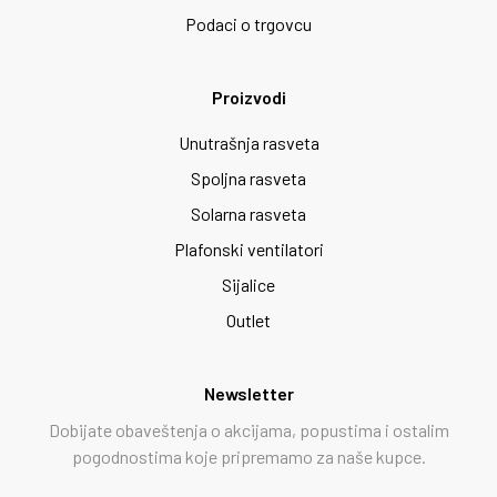
Podaci o trgovcu
Proizvodi
Unutrašnja rasveta
Spoljna rasveta
Solarna rasveta
Plafonski ventilatori
Sijalice
Outlet
Newsletter
Dobijate obaveštenja o akcijama, popustima i ostalim
pogodnostima koje pripremamo za naše kupce.