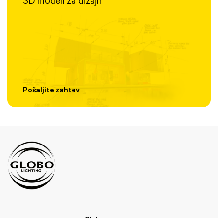
3D modeli za dizajn
Pošaljite zahtev