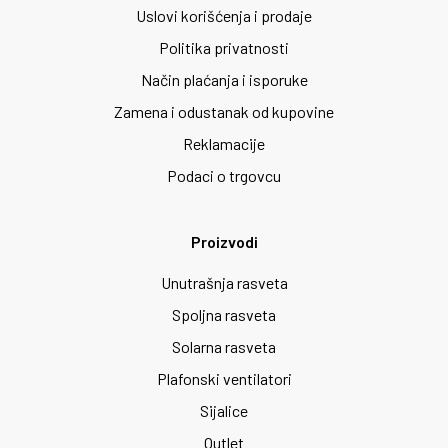
Uslovi korišćenja i prodaje
Politika privatnosti
Način plaćanja i isporuke
Zamena i odustanak od kupovine
Reklamacije
Podaci o trgovcu
Proizvodi
Unutrašnja rasveta
Spoljna rasveta
Solarna rasveta
Plafonski ventilatori
Sijalice
Outlet