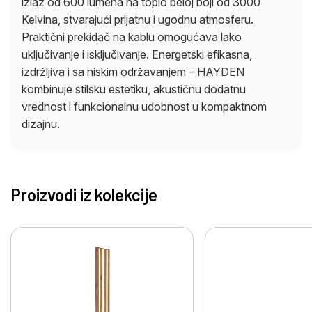
izlaz od 600 lumena na toplo beloj boji od 3000
Kelvina, stvarajući prijatnu i ugodnu atmosferu.
Praktični prekidač na kablu omogućava lako
uključivanje i isključivanje. Energetski efikasna,
izdržljiva i sa niskim održavanjem – HAYDEN
kombinuje stilsku estetiku, akustičnu dodatnu
vrednost i funkcionalnu udobnost u kompaktnom
dizajnu.
Proizvodi iz kolekcije