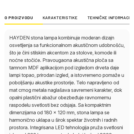
Integrisana LED tehnologija pruža svetlosni izlaz od
600 lumena na toplo beloj boji od 3000 Kelvina,
O PROIZVODU
KARAKTERISTIKE
TEHNIČKE INFORMACIJ
stvarajući prijatnu i ugodnu atmosferu. Praktični
prekidač na kablu omogućava lako uključivanje i
isključivanje. Energetski efikasna, izdržljiva i sa
HAYDEN stona lampa kombinuje moderan dizajn
niskim održavanjem – HAYDEN kombinuje stilsku
osvetljenja sa funkcionalnom akustičnom udobnošću,
estetiku, akustičnu dodatnu vrednost i funkcionalnu
što je čini stilskim akcentom za stolove, komode ili
udobnost u kompaktnom dizajnu.
noćne stočiće. Pravougaona akustična ploča sa
tamnom MDF aplikacijom pod izgledom drveta daje
lampi topao, prirodan izgled, a istovremeno pomaže u
poboljšanju akustike prostorije. Telo napravljeno od
mat crnog metala naglašava savremeni karakter, dok
opalni plastični abažur obezbeđuje ravnomernu
raspodelu svetlosti bez odsjaja. Sa kompaktnim
dimenzijama od 180 x 120 mm, stona lampa se
harmonično uklapa u širok spektar životnih i radnih
prostora. Integrisana LED tehnologija pruža svetlosni