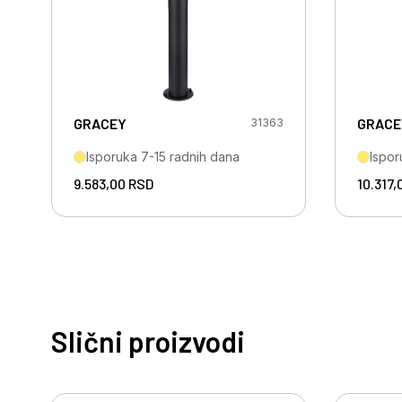
GRACEY
GRACE
31363
Isporuka 7-15 radnih dana
Ispor
9.583,00
RSD
10.317
Slični proizvodi