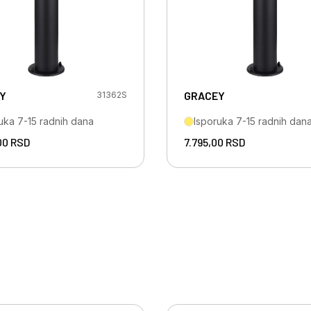
Y
GRACEY
31362S
uka 7-15 radnih dana
Isporuka 7-15 radnih dan
,00
RSD
7.795,00
RSD