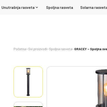
Unutrašnja rasveta
Spoljna rasveta
Solarna rasvet
Početna
Svi proizvodi
Spoljna rasveta
GRACEY – Spoljna sveti