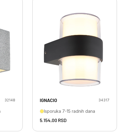
IGNACIO
32148
34317
a
Isporuka 7-15 radnih dana
5.154,00
RSD