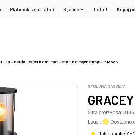
a
Plafonski ventilatori
Sijalice
Outlet
Kupuj po
ljka – nerđajući čelik crni mat – staklo dimljene boje – 31363S
SPOLJNA RASVETA
GRACEY 
Šifra proizvoda: 313
Lager:
Dostupno u 
Rok isporuke 7 - 