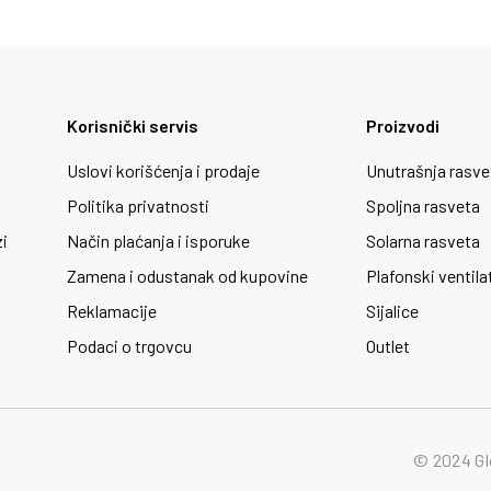
Korisnički servis
Proizvodi
Uslovi korišćenja i prodaje
Unutrašnja rasve
Politika privatnosti
Spoljna rasveta
zi
Način plaćanja i isporuke
Solarna rasveta
Zamena i odustanak od kupovine
Plafonski ventila
Reklamacije
Sijalice
Podaci o trgovcu
Outlet
© 2024 Gl