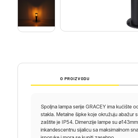
O PROIZVODU
Spoljna lampa serije GRACEY ima kućište od
stakla. Metalne šipke koje okružuju abažur 
zaštite je IP54. Dimenzije lampe su ø143
inkandescentnu sijalicu sa maksimalnom sn
isporuke i mora se kupiti zasebno.