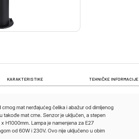
KARAKTERISTIKE
TEHNIČKE INFORMACIJE
 crnog mat nerđajućeg čelika i abažur od dimljenog
su takođe mat crne. Senzor je uključen, a stepen
mm x H1000mm. Lampa je namenjena za E27
agom od 60W i 230V. Ovo nije uključeno u obim