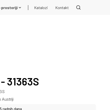
 prostoriji
Katalozi
Kontakt
- 31363S
63S
Austriji
15 radnih dana