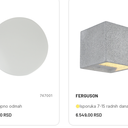
FERGUSON
747001
upno odmah
Isporuka 7-15 radnih dan
00
RSD
6.549,00
RSD