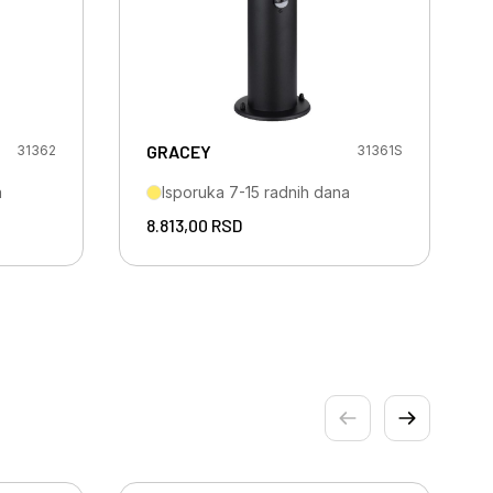
GRACEY
31362
31361S
a
Isporuka 7-15 radnih dana
8.813,00
RSD