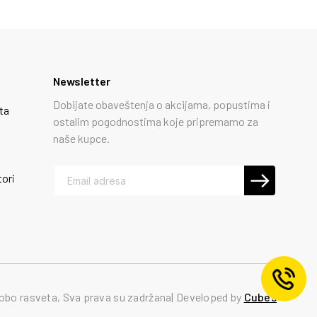
Newsletter
Dobijate obaveštenja o akcijama, popustima i
ta
ostalim pogodnostima koje pripremamo za
naše kupce.
tori
obo rasveta, Sva prava su zadržana
Developed by
Cubes