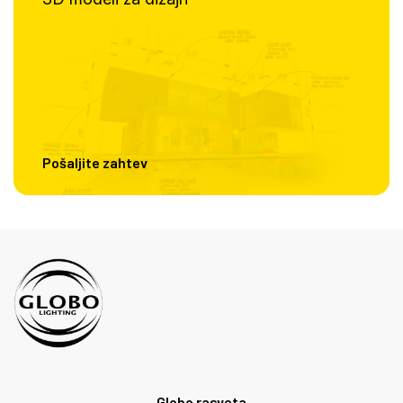
Pošaljite zahtev
Globo rasveta