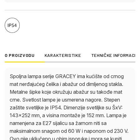
O PROIZVODU
KARAKTERISTIKE
TEHNIČKE INFORMACIJ
Spoljna lampa serije GRACEY ima kućište od crnog
mat nerđajućeg čelika i abažur od dimljenog stakla.
Metalne šipke koje okružuju abažur su takođe mat
crne. Svetlost lampe je usmerena nagore. Stepen
zaštite svetiljke je IP54. Dimenzije svetiljke su ŠxV:
143×252 mm, a visina montaže je 152 mm. Lampa je
namenjena za E27 sijalicu sa žarnom niti sa
maksimalnom snagom od 60 W i naponom od 230 V.
Ovo nije uključeno u obim isporuke i mora se kupiti