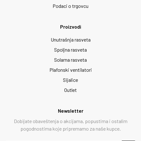
Podaci o trgovcu
Proizvodi
Unutrašnja rasveta
Spoljna rasveta
Solarna rasveta
Plafonski ventilatori
Sijalice
Outlet
Newsletter
Dobijate obaveštenja o akcijama, popustima i ostalim
pogodnostima koje pripremamo za naše kupce.