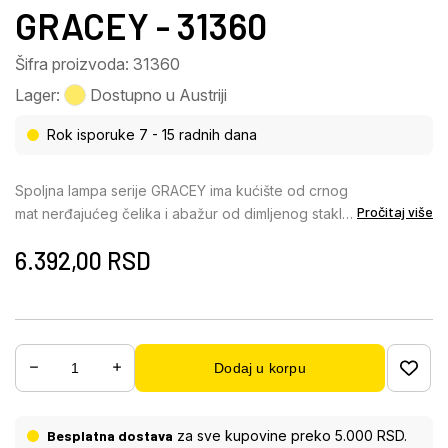
GRACEY - 31360
Šifra proizvoda: 31360
Lager:
Dostupno u Austriji
Rok isporuke 7 - 15 radnih dana
Spoljna lampa serije GRACEY ima kućište od crnog
Pročitaj više
mat nerđajućeg čelika i abažur od dimljenog stakla.
Metalne šipke koje okružuju abažur su takođe mat
6.392,00
RSD
crne. Svetlost lampe je usmerena nagore. Stepen
zaštite svetiljke je IP54. Dimenzije svetiljke su ŠxV:
143×252 mm, a visina montaže je 152 mm. Lampa je
namenjena za E27 sijalicu sa žarnom niti sa
maksimalnom snagom od 60 W i naponom od 230
Dodaj u korpu
V. Ovo nije uključeno u obim isporuke i mora se
kupiti zasebno.
Besplatna dostava
za sve kupovine preko 5.000 RSD.