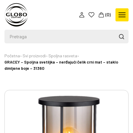
(
0
)
Početna
Svi proizvodi
Spoljna rasveta
GRACEY – Spoljna svetiljka – nerđajući čelik crni mat – staklo
dimljene boje – 31360