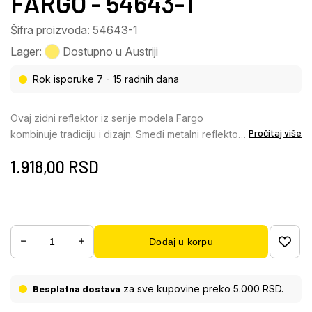
FARGO - 54643-1
Šifra proizvoda: 54643-1
Lager:
Dostupno u Austriji
Rok isporuke 7 - 15 radnih dana
Ovaj zidni reflektor iz serije modela Fargo
Pročitaj više
kombinuje tradiciju i dizajn. Smeđi metalni reflektor
sa belom unutrašnjom bojom, pričvršćen za
1.918,00
RSD
odgovarajući zidni zaštitni ekran, opremljen je
grlom E14 i nudi vam mogućnost da sami odredite
izvor svetlosti, a samim tim i intenzitet i boju svetlosti
(maks. 40W). Zbog uštede energije i dugotrajnosti,
preporučujemo LED lampe. Sa drugim lampama iste
Dodaj u korpu
serije modela možete upotpuniti sliku u svom
dnevnom boravku.
Besplatna dostava
za sve kupovine preko 5.000 RSD.