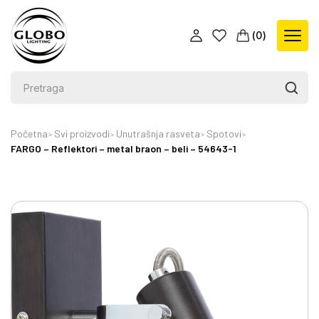
(
0
)
Početna
Svi proizvodi
Unutrašnja rasveta
Spotovi
FARGO – Reflektori – metal braon – beli – 54643-1