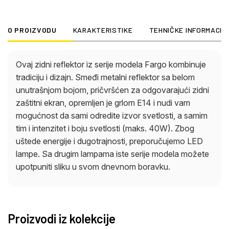
O PROIZVODU
KARAKTERISTIKE
TEHNIČKE INFORMACIJ
Ovaj zidni reflektor iz serije modela Fargo kombinuje
tradiciju i dizajn. Smeđi metalni reflektor sa belom
unutrašnjom bojom, pričvršćen za odgovarajući zidni
zaštitni ekran, opremljen je grlom E14 i nudi vam
mogućnost da sami odredite izvor svetlosti, a samim
tim i intenzitet i boju svetlosti (maks. 40W). Zbog
uštede energije i dugotrajnosti, preporučujemo LED
lampe. Sa drugim lampama iste serije modela možete
upotpuniti sliku u svom dnevnom boravku.
Proizvodi iz kolekcije