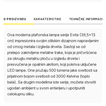
O PROIZVODU
KARAKTERISTIKE
TEHNIČKE INFORMACIJ
Ova moderna plafonska lampa serije Evita (39,5×13
cm) impresionira svojim stilskim dizajnom napravljenim
od crnog metala i izgleda drveta. Sastoji se od
prelepo zakrivljene metalne trake, koja je pričvršćena
za okruglu metalnu ploču u izgledu drveta i
presvučena je opalnim akrilom, koji pokriva uključene
LED lampe. One pružaju 500 lumena jake svetlosti sa
prijatnom bojom svetlosti od 3000 Kelvina (toplo
bela). Sa drugim modelima iste serije, možete stvoriti
ugodan ambijent u svom enterijeru i upotpuniti
celokupnu sliku.