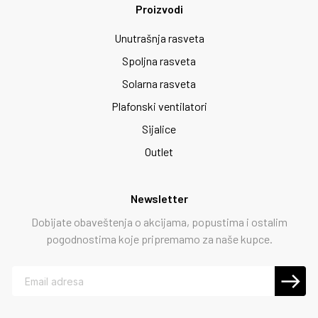
Proizvodi
Unutrašnja rasveta
Spoljna rasveta
Solarna rasveta
Plafonski ventilatori
Sijalice
Outlet
Newsletter
Dobijate obaveštenja o akcijama, popustima i ostalim
pogodnostima koje pripremamo za naše kupce.