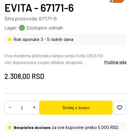
EVITA - 67171-6
Šifra proizvoda: 67171-6
Lager:
Dostupno odmah
Rok isporuke 3 - 5 radnih dana
Ova moderna plafonska lampa serije Evita (39,5×13
Pročitaj više
cm) impresionira svojim stilskim dizajnom
napravljenim od crnog metala i izgleda drveta.
2.308,00
RSD
Sastoji se od prelepo zakrivljene metalne trake,
koja je pričvršćena za okruglu metalnu ploču u
izgledu drveta i presvučena je opalnim akrilom, koji
pokriva uključene LED lampe. One pružaju 500
lumena jake svetlosti sa prijatnom bojom svetlosti
Dodaj u korpu
od 3000 Kelvina (toplo bela). Sa drugim modelima
iste serije, možete stvoriti ugodan ambijent u svom
enterijeru i upotpuniti celokupnu sliku.
Besplatna dostava
za sve kupovine preko 5.000 RSD.