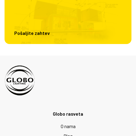
Pošaljite zahtev
Globo rasveta
O nama
Blog