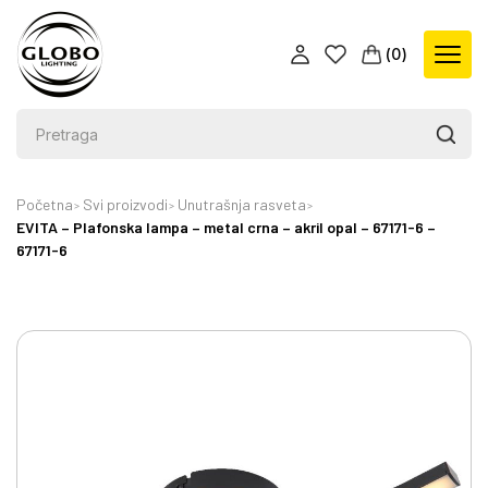
(
0
)
Početna
Svi proizvodi
Unutrašnja rasveta
EVITA – Plafonska lampa – metal crna – akril opal – 67171-6 –
67171-6