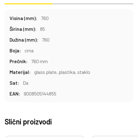
Visina (mm):
760
Širina (mm):
85
Dužina (mm):
760
Boja:
crna
Prečnik:
760 mm
Materijal:
glass plate, plastika, staklo
Sat:
Da
EAN:
9008505144855
Slični proizvodi