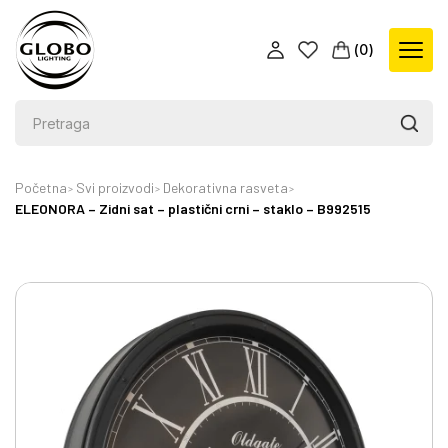
(
0
)
Početna
Svi proizvodi
Dekorativna rasveta
ELEONORA – Zidni sat – plastični crni – staklo – B992515