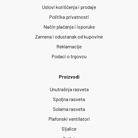
Uslovi korišćenja i prodaje
Politika privatnosti
Način plaćanja i isporuke
Zamena i odustanak od kupovine
Reklamacije
Podaci o trgovcu
Proizvodi
Unutrašnja rasveta
Spoljna rasveta
Solarna rasveta
Plafonski ventilatori
Sijalice