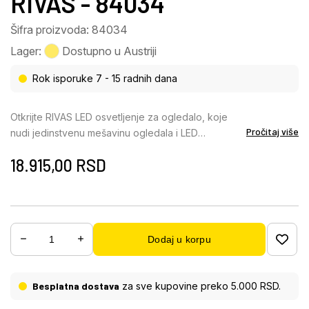
RIVAS - 84034
Šifra proizvoda: 84034
Lager:
Dostupno u Austriji
Rok isporuke 7 - 15 radnih dana
Otkrijte RIVAS LED osvetljenje za ogledalo, koje
Pročitaj više
nudi jedinstvenu mešavinu ogledala i LED
osvetljenja. Telo osvetljenja je pravo ogledalo, koje
18.915,00
RSD
je zadržano u zaobljenom dizajnu. Abažur je
napravljen od plastike sa satenskom završnom
obradom i savršeno se uklapa u oblik ogledala. LED
osvetljenje se može beskonačno podešavati
pomoću dodirnog dimera, koji takođe ima funkciju
Dodaj u korpu
memorije. To znači da se osvetljenost uvek
resetuje na poslednji nivo kada se osvetljenje
ponovo uključi. Funkcija dodirnog
Besplatna dostava
za sve kupovine preko 5.000 RSD.
uključivanja/isključivanja može se lako i
jednostavno koristiti za aktiviranje ili deaktiviranje