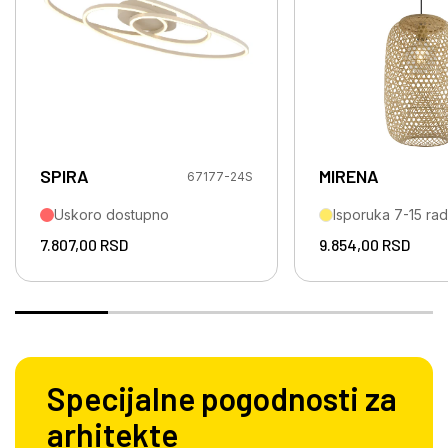
SPIRA
MIRENA
67177-24S
Uskoro dostupno
Isporuka 7-15 ra
7.807,00
RSD
9.854,00
RSD
Specijalne pogodnosti za
arhitekte