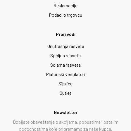
Reklamacije
Podaci o trgovcu
Proizvodi
Unutrašnja rasveta
Spoljna rasveta
Solarna rasveta
Plafonski ventilatori
Sijalice
Outlet
Newsletter
Dobijate obaveštenja o akcijama, popustima i ostalim
pogodnostima koje pripremamo za naše kupce.