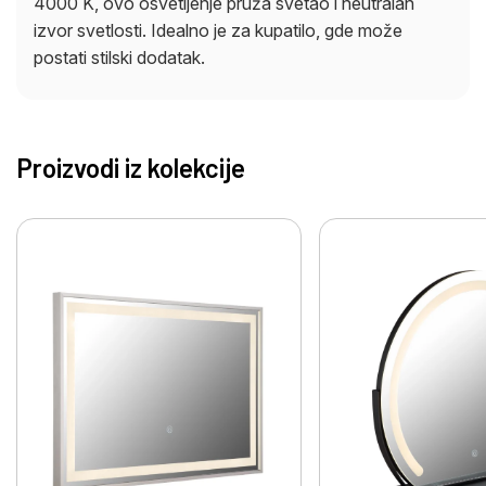
4000 K, ovo osvetljenje pruža svetao i neutralan
izvor svetlosti. Idealno je za kupatilo, gde može
postati stilski dodatak.
Proizvodi iz kolekcije