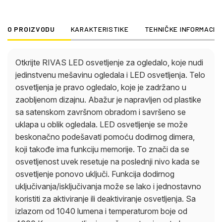
osvetljenja. Sa izlazom od 1040 lumena i
temperaturom boje od 4000 K, ovo osvetljenje
O PROIZVODU
KARAKTERISTIKE
TEHNIČKE INFORMACIJ
pruža svetao i neutralan izvor svetlosti. Idealno je
za kupatilo, gde može postati stilski dodatak.
Otkrijte RIVAS LED osvetljenje za ogledalo, koje nudi
jedinstvenu mešavinu ogledala i LED osvetljenja. Telo
osvetljenja je pravo ogledalo, koje je zadržano u
zaobljenom dizajnu. Abažur je napravljen od plastike
sa satenskom završnom obradom i savršeno se
uklapa u oblik ogledala. LED osvetljenje se može
beskonačno podešavati pomoću dodirnog dimera,
koji takođe ima funkciju memorije. To znači da se
osvetljenost uvek resetuje na poslednji nivo kada se
osvetljenje ponovo uključi. Funkcija dodirnog
uključivanja/isključivanja može se lako i jednostavno
koristiti za aktiviranje ili deaktiviranje osvetljenja. Sa
izlazom od 1040 lumena i temperaturom boje od