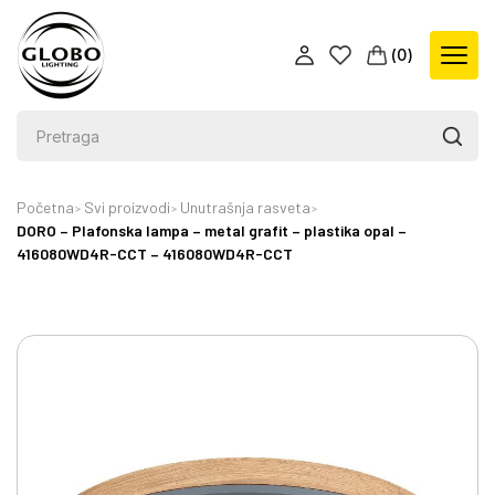
(
0
)
Početna
Svi proizvodi
Unutrašnja rasveta
DORO – Plafonska lampa – metal grafit – plastika opal –
416080WD4R-CCT – 416080WD4R-CCT