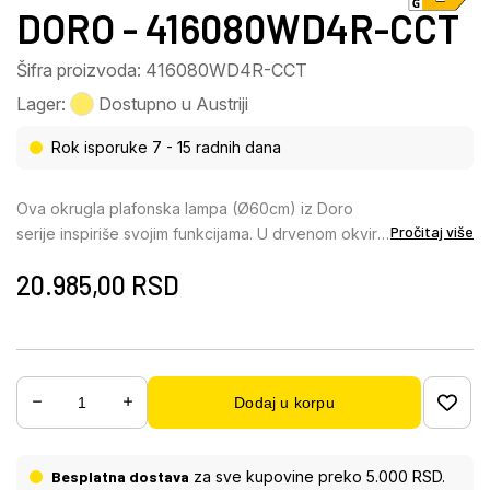
DORO - 416080WD4R-CCT
Šifra proizvoda: 416080WD4R-CCT
Lager:
Dostupno u Austriji
Rok isporuke 7 - 15 radnih dana
Ova okrugla plafonska lampa (Ø60cm) iz Doro
Pročitaj više
serije inspiriše svojim funkcijama. U drvenom okviru
nalazi se LED tabla koja se može prigušiti i podesiti
20.985,00
RSD
pomoću priloženog daljinskog upravljača na nivoe
svetlosti: 3000 Kelvina toplo bela, 4500 Kelvina
neutralna i 6000 Kelvina hladno bela. Funkcija
noćnog svetla obezbeđuje prijatnu atmosferu i
može se isključiti pomoću tajmera. Funkcija
Dodaj u korpu
memorije vam omogućava da sačuvate poslednje
korišćeno podešavanje.
Besplatna dostava
za sve kupovine preko 5.000 RSD.