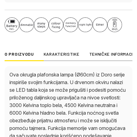
O PROIZVODU
KARAKTERISTIKE
TEHNIČKE INFORMACIJ
Ova okrugla plafonska lampa (Ø60cm) iz Doro serije
inspiriše svojim funkcijama. U drvenom okviru nalazi
se LED tabla koja se može prigušiti i podesiti pomoću
priloženog daljinskog upravljača na nivoe svetlosti:
3000 Kelvina toplo bela, 4500 Kelvina neutralna i
6000 Kelvina hladno bela. Funkcija noćnog svetla
obezbeđuje prijatnu atmosferu i može se isključiti
pomoću tajmera. Funkcija memorije vam omogućava
da sačuvate poslednje korišćeno podešavanje.