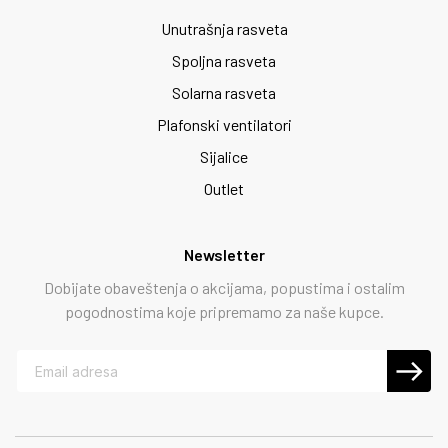
Unutrašnja rasveta
Spoljna rasveta
Solarna rasveta
Plafonski ventilatori
Sijalice
Outlet
Newsletter
Dobijate obaveštenja o akcijama, popustima i ostalim
pogodnostima koje pripremamo za naše kupce.