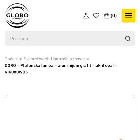
(
0
)
Početna
Svi proizvodi
Unutrašnja rasveta
DORO – Plafonska lampa – aluminijum grafit – akril opal –
416080WD5