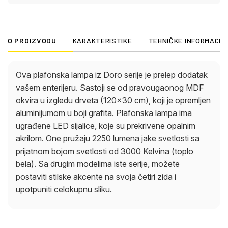
O PROIZVODU
KARAKTERISTIKE
TEHNIČKE INFORMACIJ
Ova plafonska lampa iz Doro serije je prelep dodatak
vašem enterijeru. Sastoji se od pravougaonog MDF
okvira u izgledu drveta (120×30 cm), koji je opremljen
aluminijumom u boji grafita. Plafonska lampa ima
ugrađene LED sijalice, koje su prekrivene opalnim
akrilom. One pružaju 2250 lumena jake svetlosti sa
prijatnom bojom svetlosti od 3000 Kelvina (toplo
bela). Sa drugim modelima iste serije, možete
postaviti stilske akcente na svoja četiri zida i
upotpuniti celokupnu sliku.