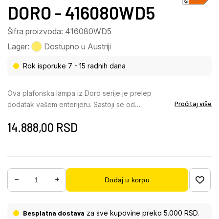
DORO - 416080WD5
Šifra proizvoda: 416080WD5
Lager:
Dostupno u Austriji
Rok isporuke 7 - 15 radnih dana
Ova plafonska lampa iz Doro serije je prelep
Pročitaj više
dodatak vašem enterijeru. Sastoji se od
pravougaonog MDF okvira u izgledu drveta
14.888,00
RSD
(120×30 cm), koji je opremljen aluminijumom u boji
grafita. Plafonska lampa ima ugrađene LED sijalice,
koje su prekrivene opalnim akrilom. One pružaju
2250 lumena jake svetlosti sa prijatnom bojom
svetlosti od 3000 Kelvina (toplo bela). Sa drugim
Dodaj u korpu
modelima iste serije, možete postaviti stilske
akcente na svoja četiri zida i upotpuniti celokupnu
sliku.
Besplatna dostava
za sve kupovine preko 5.000 RSD.