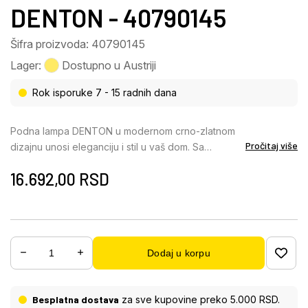
DENTON - 40790145
Šifra proizvoda: 40790145
Lager:
Dostupno u Austriji
Rok isporuke 7 - 15 radnih dana
Podna lampa DENTON u modernom crno-zlatnom
Pročitaj više
dizajnu unosi eleganciju i stil u vaš dom. Sa
prečnikom od 300 mm i visinom od 1100 mm, to je
16.692,00
RSD
impozantan svetlosni objekat koji postavlja akcente
u svakoj prostoriji. Za ovu lampu je potrebna sijalica
E27 snage do 40W, koja nije uključena. Podna
lampa DENTON je idealna za dnevne sobe,
kancelarije ili kao dekorativno akcentno
Dodaj u korpu
osvetljenje. Kombinuje moderan dizajn sa
praktičnom funkcionalnošću i stvara prijatnu
atmosferu. Postavite stilske akcente ovom lampom i
Besplatna dostava
za sve kupovine preko 5.000 RSD.
uživajte u harmoničnoj igri svetlosti i oblika koja