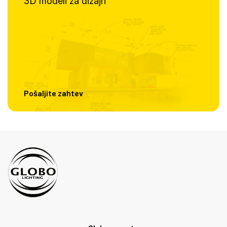
3D modeli za dizajn
Pošaljite zahtev