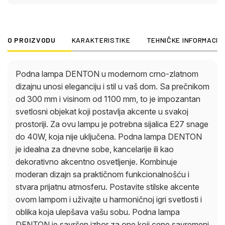
ulepšava vašu sobu. Podna lampa DENTON je
savršen izbor za one koji cene savremeni dizajn.
O PROIZVODU
KARAKTERISTIKE
TEHNIČKE INFORMACIJ
Podna lampa DENTON u modernom crno-zlatnom
dizajnu unosi eleganciju i stil u vaš dom. Sa prečnikom
od 300 mm i visinom od 1100 mm, to je impozantan
svetlosni objekat koji postavlja akcente u svakoj
prostoriji. Za ovu lampu je potrebna sijalica E27 snage
do 40W, koja nije uključena. Podna lampa DENTON
je idealna za dnevne sobe, kancelarije ili kao
dekorativno akcentno osvetljenje. Kombinuje
moderan dizajn sa praktičnom funkcionalnošću i
stvara prijatnu atmosferu. Postavite stilske akcente
ovom lampom i uživajte u harmoničnoj igri svetlosti i
oblika koja ulepšava vašu sobu. Podna lampa
DENTON je savršen izbor za one koji cene savremeni