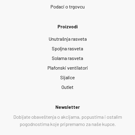
Podaci o trgovcu
Proizvodi
Unutrašnja rasveta
Spoljna rasveta
Solarna rasveta
Plafonski ventilatori
Sijalice
Outlet
Newsletter
Dobijate obaveštenja o akcijama, popustima i ostalim
pogodnostima koje pripremamo za naše kupce.