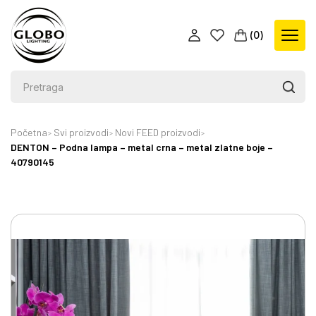
(
0
)
Početna
Svi proizvodi
Novi FEED proizvodi
DENTON – Podna lampa – metal crna – metal zlatne boje –
40790145