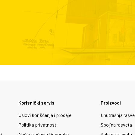
Korisnički servis
Proizvodi
Uslovi korišćenja i prodaje
Unutrašnja rasve
Politika privatnosti
Spoljna rasveta
zi
Način plaćanja i isporuke
Solarna rasveta