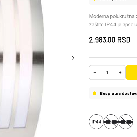
Moderna polukružna 
zaštite IP44 je apsol
Okvir od nerđajućeg č
2.983,00
RSD
što vam daje izbor pr
energije i dugotrajno
Besplatna dostav