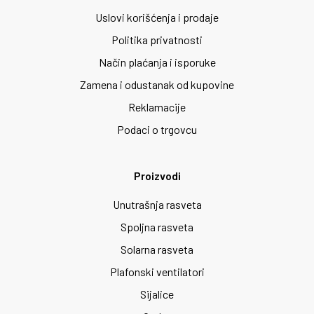
Uslovi korišćenja i prodaje
Politika privatnosti
Način plaćanja i isporuke
Zamena i odustanak od kupovine
Reklamacije
Podaci o trgovcu
Proizvodi
Unutrašnja rasveta
Spoljna rasveta
Solarna rasveta
Plafonski ventilatori
Sijalice