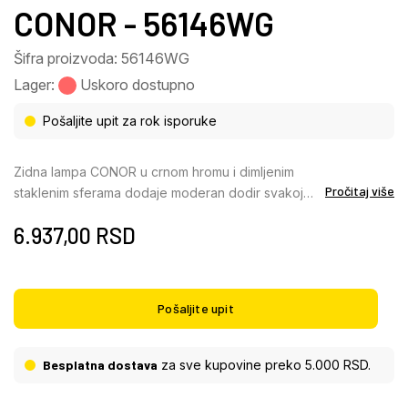
CONOR - 56146WG
Šifra proizvoda: 56146WG
Lager:
Uskoro dostupno
Pošaljite upit za rok isporuke
Zidna lampa CONOR u crnom hromu i dimljenim
Pročitaj više
staklenim sferama dodaje moderan dodir svakoj
prostoriji. Pogodna je za G9 LED sijalice
6.937,00
RSD
(ekskluzivno).
Pošaljite upit
Besplatna dostava
za sve kupovine preko 5.000 RSD.