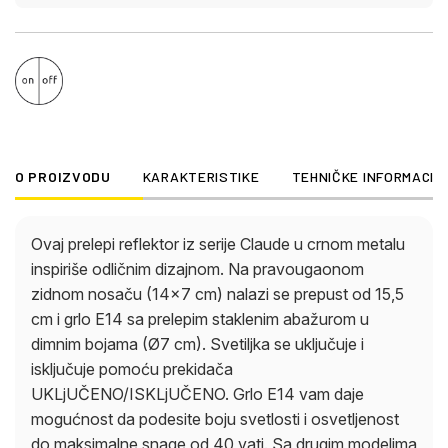
O PROIZVODU
KARAKTERISTIKE
TEHNIČKE INFORMACIJ
Ovaj prelepi reflektor iz serije Claude u crnom metalu
inspiriše odličnim dizajnom. Na pravougaonom
zidnom nosaču (14×7 cm) nalazi se prepust od 15,5
cm i grlo E14 sa prelepim staklenim abažurom u
dimnim bojama (Ø7 cm). Svetiljka se uključuje i
isključuje pomoću prekidača
UKLjUČENO/ISKLjUČENO. Grlo E14 vam daje
mogućnost da podesite boju svetlosti i osvetljenost
do maksimalne snage od 40 vati. Sa drugim modelima