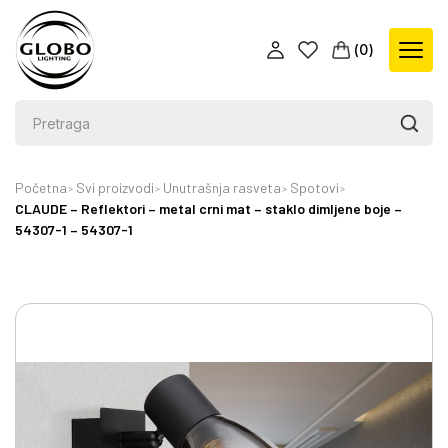
(
0
)
Početna
Svi proizvodi
Unutrašnja rasveta
Spotovi
CLAUDE – Reflektori – metal crni mat – staklo dimljene boje –
54307-1 – 54307-1