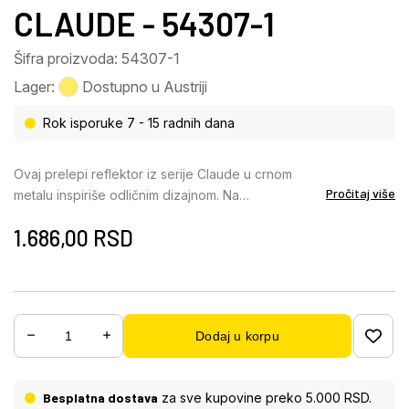
CLAUDE - 54307-1
Šifra proizvoda: 54307-1
Lager:
Dostupno u Austriji
Rok isporuke 7 - 15 radnih dana
Ovaj prelepi reflektor iz serije Claude u crnom
Pročitaj više
metalu inspiriše odličnim dizajnom. Na
pravougaonom zidnom nosaču (14×7 cm) nalazi se
1.686,00
RSD
prepust od 15,5 cm i grlo E14 sa prelepim staklenim
abažurom u dimnim bojama (Ø7 cm). Svetiljka se
uključuje i isključuje pomoću prekidača
UKLjUČENO/ISKLjUČENO. Grlo E14 vam daje
mogućnost da podesite boju svetlosti i osvetljenost
Dodaj u korpu
do maksimalne snage od 40 vati. Sa drugim
modelima ove serije možete divno upotpuniti svoj
dnevni boravak.
Besplatna dostava
za sve kupovine preko 5.000 RSD.