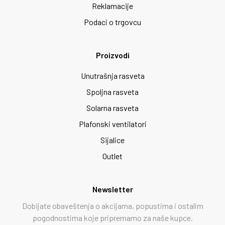
Reklamacije
Podaci o trgovcu
Proizvodi
Unutrašnja rasveta
Spoljna rasveta
Solarna rasveta
Plafonski ventilatori
Sijalice
Outlet
Newsletter
Dobijate obaveštenja o akcijama, popustima i ostalim
pogodnostima koje pripremamo za naše kupce.