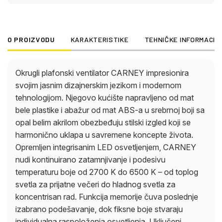
individualna raspoloženja osvetljenja. Uključeni
daljinski upravljač omogućava praktičnu kontrolu
svetlosti i cirkulacije vazduha. Bilo da je u pitanju
O PROIZVODU
KARAKTERISTIKE
TEHNIČKE INFORMACIJ
stilsko rešenje za osvetljenje ili efikasan ventilator –
CARNEY kombinuje obe funkcije u elegantnom
dizajnu. Savršen za svakoga ko traži udobnost i
Okrugli plafonski ventilator CARNEY impresionira
estetiku u jednom.
svojim jasnim dizajnerskim jezikom i modernom
tehnologijom. Njegovo kućište napravljeno od mat
bele plastike i abažur od mat ABS-a u srebrnoj boji sa
opal belim akrilom obezbeđuju stilski izgled koji se
harmonično uklapa u savremene koncepte života.
Opremljen integrisanim LED osvetljenjem, CARNEY
nudi kontinuirano zatamnjivanje i podesivu
temperaturu boje od 2700 K do 6500 K – od toplog
svetla za prijatne večeri do hladnog svetla za
koncentrisan rad. Funkcija memorije čuva poslednje
izabrano podešavanje, dok fiksne boje stvaraju
individualna raspoloženja osvetljenja. Uključeni