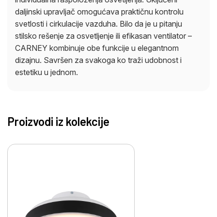
daljinski upravljač omogućava praktičnu kontrolu
svetlosti i cirkulacije vazduha. Bilo da je u pitanju
stilsko rešenje za osvetljenje ili efikasan ventilator –
CARNEY kombinuje obe funkcije u elegantnom
dizajnu. Savršen za svakoga ko traži udobnost i
estetiku u jednom.
Proizvodi iz kolekcije