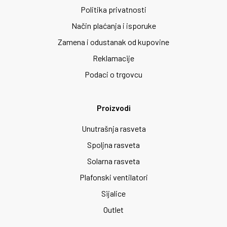
Politika privatnosti
Način plaćanja i isporuke
Zamena i odustanak od kupovine
Reklamacije
Podaci o trgovcu
Proizvodi
Unutrašnja rasveta
Spoljna rasveta
Solarna rasveta
Plafonski ventilatori
Sijalice
Outlet