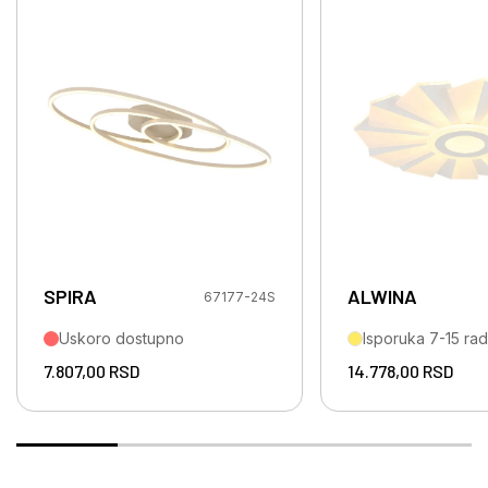
SPIRA
ALWINA
67177-24S
Uskoro dostupno
Isporuka 7-15 ra
7.807,00
RSD
14.778,00
RSD