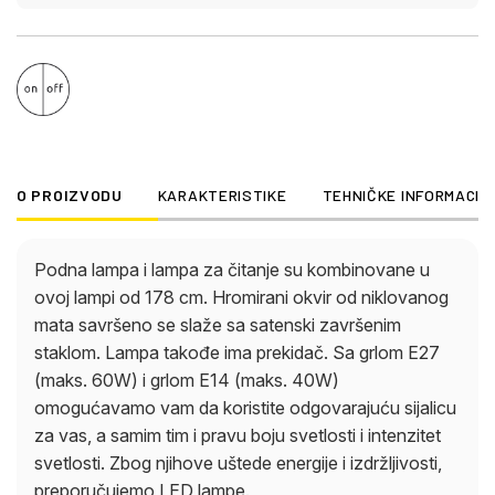
O PROIZVODU
KARAKTERISTIKE
TEHNIČKE INFORMACIJ
Podna lampa i lampa za čitanje su kombinovane u
ovoj lampi od 178 cm. Hromirani okvir od niklovanog
mata savršeno se slaže sa satenski završenim
staklom. Lampa takođe ima prekidač. Sa grlom E27
(maks. 60W) i grlom E14 (maks. 40W)
omogućavamo vam da koristite odgovarajuću sijalicu
za vas, a samim tim i pravu boju svetlosti i intenzitet
svetlosti. Zbog njihove uštede energije i izdržljivosti,
preporučujemo LED lampe.