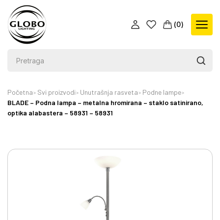
(
0
)
Početna
Svi proizvodi
Unutrašnja rasveta
Podne lampe
BLADE – Podna lampa – metalna hromirana – staklo satinirano,
optika alabastera – 58931 – 58931