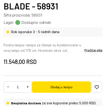
BLADE - 58931
Šifra proizvoda: 58931
Lager:
Dostupno odmah
Rok isporuke 3 - 5 radnih dana
Podna lampa i lampa za čitanje su kombinovane u
Pročitaj više
ovoj lampi od 178 cm. Hromirani okvir od
niklovanog mata savršeno se slaže sa satenski
11.548,00
RSD
završenim staklom. Lampa takođe ima prekidač. Sa
grlom E27 (maks. 60W) i grlom E14 (maks. 40W)
omogućavamo vam da koristite odgovarajuću
sijalicu za vas, a samim tim i pravu boju svetlosti i
intenzitet svetlosti. Zbog njihove uštede energije i
Dodaj u korpu
izdržljivosti, preporučujemo LED lampe.
Besplatna dostava
za sve kupovine preko 5.000 RSD.